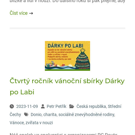
blízké a lidi v nouzi. Do dalšího roku si pak přejme, aby
Číst více
Čtvrtý ročník vánoční sbírky Dárky
po Labi
2023-11-09
Petr Petřík
Česká republika
,
Střední
Čechy
Donio
,
charita
,
sociálně znevýhodněné rodiny
,
Vánoce
,
zvířata v nouzi