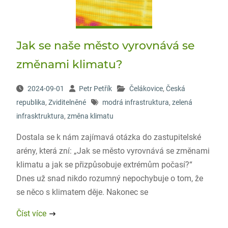
Jak se naše město vyrovnává se
změnami klimatu?
2024-09-01
Petr Petřík
Čelákovice
,
Česká
republika
,
Zviditelněné
modrá infrastruktura
,
zelená
infrasktruktura
,
změna klimatu
Dostala se k nám zajímavá otázka do zastupitelské
arény, která zní: „Jak se město vyrovnává se změnami
klimatu a jak se přizpůsobuje extrémům počasí?“
Dnes už snad nikdo rozumný nepochybuje o tom, že
se něco s klimatem děje. Nakonec se
Číst více