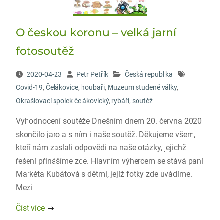
O českou koronu – velká jarní
fotosoutěž
2020-04-23
Petr Petřík
Česká republika
Covid-19
,
Čelákovice
,
houbaři
,
Muzeum studené války
,
Okrašlovací spolek čelákovický
,
rybáři
,
soutěž
Vyhodnocení soutěže Dnešním dnem 20. června 2020
skončilo jaro a s ním i naše soutěž. Děkujeme všem,
kteří nám zaslali odpovědi na naše otázky, jejichž
řešení přinášíme zde. Hlavním výhercem se stává paní
Markéta Kubátová s dětmi, jejíž fotky zde uvádíme.
Mezi
Číst více