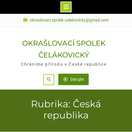
Skip
okraslovaci.spolek.celakovicky@gmail.com
to
content
OKRAŠLOVACÍ SPOLEK
ČELÁKOVICKÝ
Chráníme přírodu v České republice
Search
Darujte
Rubrika: Česká
republika