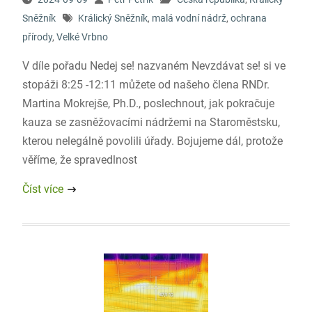
Sněžník
Králický Sněžník
,
malá vodní nádrž
,
ochrana
přírody
,
Velké Vrbno
V díle pořadu Nedej se! nazvaném Nevzdávat se! si ve
stopáži 8:25 -12:11 můžete od našeho člena RNDr.
Martina Mokrejše, Ph.D., poslechnout, jak pokračuje
kauza se zasněžovacími nádržemi na Staroměstsku,
kterou nelegálně povolili úřady. Bojujeme dál, protože
věříme, že spravedlnost
Číst více