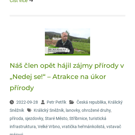
Číst více
Náš člen opět hájil zájmy přírody v
„Nedej se!“ – Atrakce na úkor
přírody
2022-09-28
Petr Petřík
Česká republika
,
Králický
Sněžník
Králický Sněžník
,
lanovky
,
ohrožené druhy
,
příroda
,
sjezdovky
,
Staré Město
,
Stříbrnice
,
turistická
infrastruktura
,
Velké Vrbno
,
vratička heřmánkolistá
,
vstavač
májový