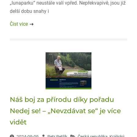
„lunaparku“ neustále valí vpřed. Nepřekvapivě, jsou již
delší dobu snahy i
Číst více
Náš boj za přírodu díky pořadu
Nedej se! – „Nevzdávat se“ je více
vidět
2024-09-09
Petr Petřík
Česká republika
,
Králický