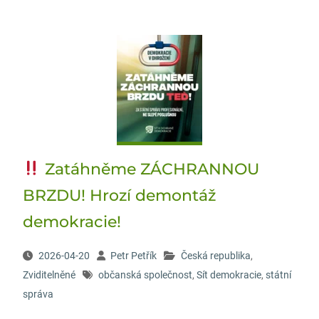
Zatáhněme ZÁCHRANNOU
BRZDU! Hrozí demontáž
demokracie!
2026-04-20
Petr Petřík
Česká republika
,
Zviditelněné
občanská společnost
,
Sít demokracie
,
státní
správa