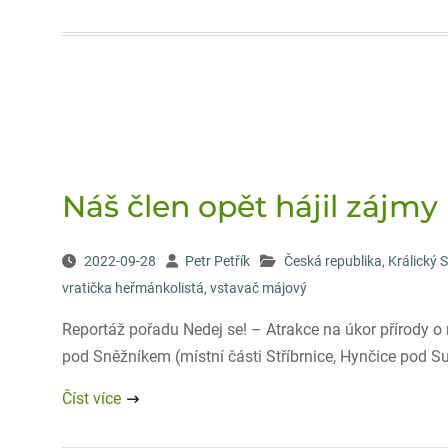
Náš člen opět hájil zájmy 
2022-09-28
Petr Petřík
Česká republika
,
Králický 
vratička heřmánkolistá
,
vstavač májový
Reportáž pořadu Nedej se! – Atrakce na úkor přírody o 
pod Sněžníkem (místní části Stříbrnice, Hynčice pod S
Číst více