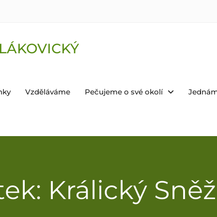
LÁKOVICKÝ
nky
Vzděláváme
Pečujeme o své okolí
Jednám
tek: Králický Sně