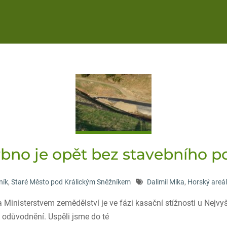
rbno je opět bez stavebního p
ník
,
Staré Město pod Králickým Sněžníkem
Dalimil Mika
,
Horský areá
 a Ministerstvem zemědělství je ve fázi kasační stížnosti u Nejv
i odůvodnění. Uspěli jsme do té