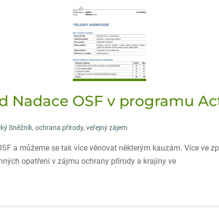
 od Nadace OSF v programu Act
cký Sněžník
,
ochrana přírody
,
veřejný zájem
SF a můžeme se tak více věnovat některým kauzám. Více ve zp
ných opatření v zájmu ochrany přírody a krajiny ve