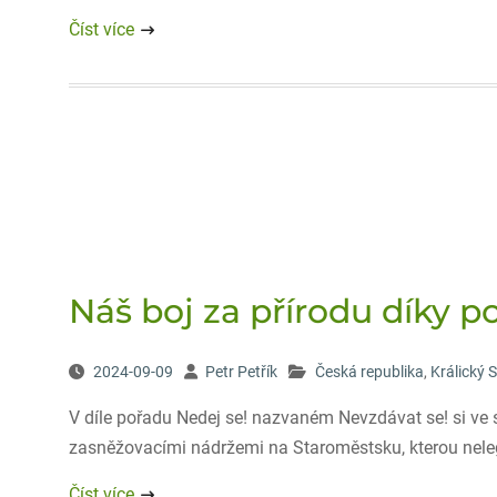
Číst více
Náš boj za přírodu díky po
2024-09-09
Petr Petřík
Česká republika
,
Králický 
V díle pořadu Nedej se! nazvaném Nevzdávat se! si ve 
zasněžovacími nádržemi na Staroměstsku, kterou nelegá
Číst více