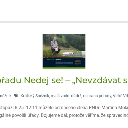
řadu Nedej se! – „Nevzdávat se
Sněžník
Králický Sněžník
,
malá vodní nádrž
,
ochrana přírody
,
Velké V
stopáži 8:25 -12:11 můžete od našeho člena RNDr. Martina Mokre
lně povolili úřady. Bojujeme dál, protože věříme, že spravedln