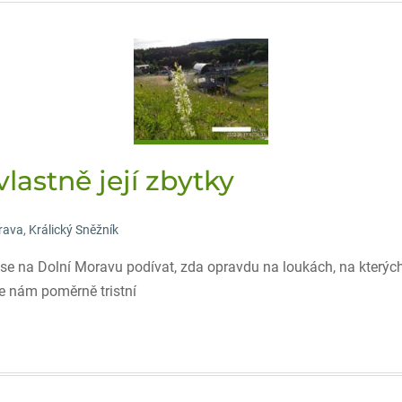
lastně její zbytky
rava
,
Králický Sněžník
e na Dolní Moravu podívat, zda opravdu na loukách, na kterých v
se nám poměrně tristní