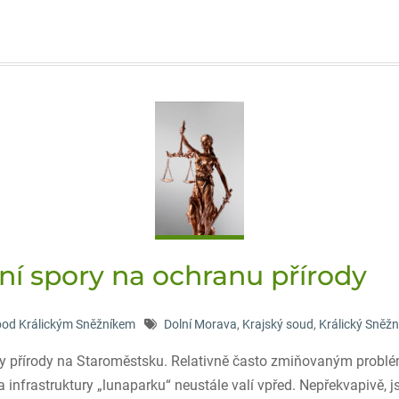
dní spory na ochranu přírody
pod Králickým Sněžníkem
Dolní Morava
,
Krajský soud
,
Králický Sněžn
 přírody na Staroměstsku. Relativně často zmiňovaným problém
infrastruktury „lunaparku“ neustále valí vpřed. Nepřekvapivě, js