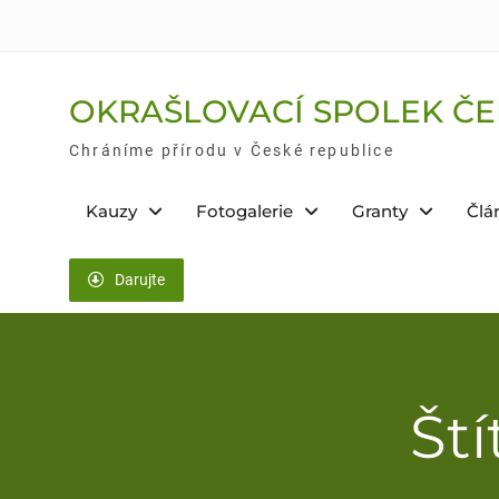
Skip
to
content
OKRAŠLOVACÍ SPOLEK ČE
Chráníme přírodu v České republice
Kauzy
Fotogalerie
Granty
Člá
Darujte
Ští