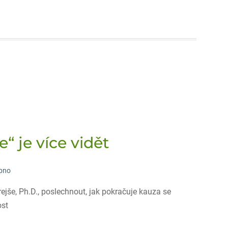
“ je více vidět
rbno
jše, Ph.D., poslechnout, jak pokračuje kauza se
ost