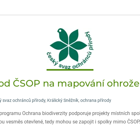
ty od ČSOP na mapování ohrož
ý svaz ochránců přírody
,
Králický Sněžník
,
ochrana přírody
rogramu Ochrana biodiverzity podporuje projekty místních spolk
 jsou vesměs otevřené, tedy mohou se zapojit i spolky mimo ČSO