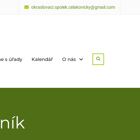
okraslovaci.spolek.celakovicky@gmail.com
e s úřady
Kalendář
O nás
Search
žník