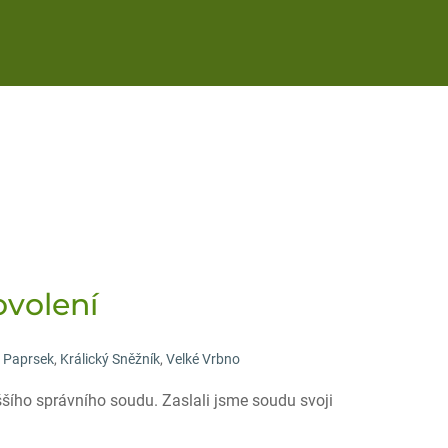
ovolení
l Paprsek
,
Králický Sněžník
,
Velké Vrbno
yššího správního soudu. Zaslali jsme soudu svoji