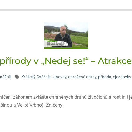
přírody v „Nedej se!“ – Atrakc
Sněžník
Králický Sněžník
,
lanovky
,
ohrožené druhy
,
příroda
,
sjezdovky
ničení zákonem zvláště chráněných druhů živočichů a rostlin i j
ušinou a Velké Vrbno). Zničeny