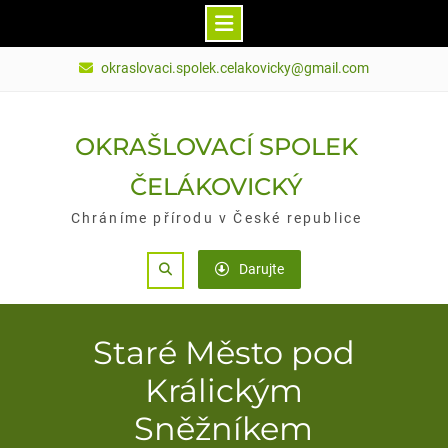
Skip
okraslovaci.spolek.celakovicky@gmail.com
to
content
OKRAŠLOVACÍ SPOLEK
ČELÁKOVICKÝ
Chráníme přírodu v České republice
Search
Darujte
Staré Město pod
Králickým
Sněžníkem