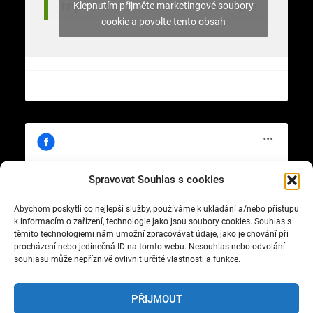
Klepnutím přijměte marketingové soubory
https://www.facebook.com/nasekrajina
cookie a povolte tento obsah
Spravovat Souhlas s cookies
Abychom poskytli co nejlepší služby, používáme k ukládání a/nebo přístupu
Klepnutím přijměte marketingové soubory
https://www.facebook.com/cisty.vzduch.v.Celakovicich
k informacím o zařízení, technologie jako jsou soubory cookies. Souhlas s
cookie a povolte tento obsah
těmito technologiemi nám umožní zpracovávat údaje, jako je chování při
procházení nebo jedinečná ID na tomto webu. Nesouhlas nebo odvolání
souhlasu může nepříznivě ovlivnit určité vlastnosti a funkce.
PŘIJMOUT