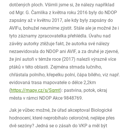
dotčených ploch. Všimli jsme si, že nálezy například
od Mgr. G. Čamlíka z května roku 2016 byly do NDOP
zapsány až v květnu 2017, ale kdy byly zapsány do
AVIFu, bohužel neumíme zjistit. Stále ale je možné že i
tyto záznamy zpracovatelka přehlédla. Úvahu nad
závěry autorky ztěžuje fakt, že autorka své nálezy
nezaevidovala do NDOP ani AVIF, a za druhé je zjevné,
že jiní autoři v témže roce (2017) nalezli výrazně více
ptáků v této oblasti. Zejména strnada lučního,
chřástala polního, křepelku polní, čápa bílého, viz např.
evidovaná trasa mapovatele o délce 2,2km
(
https://mapy.cz/s/Sqmt
): pastvina, potok, okraj
města v rámci NDOP Akce 9848769.
Jak je vůbec možné, že úřad akceptoval Biologické
hodnocení, které neprobíhalo celoročně, nejlépe přes
dvě sezóny? Jedná se o zásah do VKP a měl být