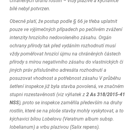
chráněných druhů rostlin – vrby plazivé a kýchavice
bílé nebyl potvrzen.
Obecně platí, že postup podle § 66 je třeba uplatnit
pouze ve výjimečných případech po pečlivém zvážení
intenzity hrozícího nedovoleného zásahu. Orgán
ochrany přírody tak před vydáním rozhodnutí musí
vždy poměřovat hrozící újmu na chráněných částech
přírody s mírou negativního zásahu do vlastnických či
jiných práv příslušného adresáta rozhodnutí a
posuzovat vhodnost a potřebnost zásahu V průběhu
šetření inspekce již byla stavba povolená, ve značném
stupni rozestavěnosti (viz výňatek z
2 As 318/2015-41
NSS
), proto se inspekce zaměřila především na druhy
rostlin, které se na ploše stavby mohly vyskytovat, a to
kýchavici bílou Lobelovu (Veratrum album subsp.
lobelianum) a vrbu plazivou (Salix repens).