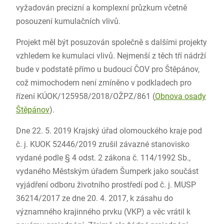
vyžadován precizní a komplexní průzkum včetně
posouzení kumulačních vlivů.
Projekt měl být posuzován společně s dalšími projekty
vzhledem ke kumulaci vlivů. Nejmenší z těch tří nádrží
bude v podstatě přímo u budoucí ČOV pro Štěpánov,
což mimochodem není zmíněno v podkladech pro
řízení KÚOK/125958/2018/OŽPZ/861 (
Obnova osady
Štěpánov
).
Dne 22. 5. 2019 Krajský úřad olomouckého kraje pod
č. j. KUOK 52446/2019 zrušil závazné stanovisko
vydané podle § 4 odst. 2 zákona č. 114/1992 Sb.,
vydaného Městským úřadem Šumperk jako součást
vyjádření odboru životního prostředí pod č. j. MUSP
36214/2017 ze dne 20. 4. 2017, k zásahu do
významného krajinného prvku (VKP) a věc vrátil k