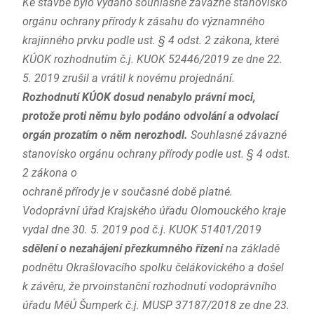
Ke stavbě bylo vydáno souhlasné závazné stanovisko
orgánu ochrany přírody k zásahu do významného
krajinného prvku podle ust. § 4 odst. 2 zákona, které
KÚOK rozhodnutím č.j. KUOK 52446/2019 ze dne 22.
5. 2019 zrušil a vrátil k novému projednání.
Rozhodnutí KÚOK dosud nenabylo právní moci,
protože proti němu bylo podáno odvolání a odvolací
orgán prozatím o něm nerozhodl.
Souhlasné závazné
stanovisko orgánu ochrany přírody podle ust. § 4 odst.
2 zákona o
ochraně přírody je v současné době platné.
Vodoprávní úřad Krajského úřadu Olomouckého kraje
vydal dne 30. 5. 2019 pod č.j. KUOK 51401/2019
sdělení o nezahájení přezkumného řízení
na základě
podnětu Okrašlovacího spolku čelákovického a došel
k závěru, že prvoinstanční rozhodnutí vodoprávního
úřadu MěÚ Šumperk č.j. MUSP 37187/2018 ze dne 23.