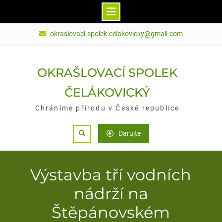
Skip
okraslovaci.spolek.celakovicky@gmail.com
to
content
OKRAŠLOVACÍ SPOLEK
ČELÁKOVICKÝ
Chráníme přírodu v České republice
Search
Darujte
Výstavba tří vodních
nádrží na
Štěpánovském