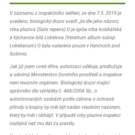
V záznamu z inspekčního šetření, ze dne 7.5. 2019 je
uvedeno, biologický dozor uvedl „že dle jeho názoru
vrba plazivá (Salix repens) O je spíše vrba košíkářská
a kýchavice bílá Lobelova (Veratrum album subsp.
Lobelianum) O byla nalezena pouze v Hynčicích pod
Sušinou.
Jak již jsem uved dříve, autorizaci uděluje, prodlužuje
a odnímá Ministerstvo životního prostředí a inspekce
není revizním orgánem. Biologický dozor mající
oprávnění dle vyhlášky č. 468/2004 Sb., o
autorizovaných osobách podle zákona o ochraně
přírody a krajiny by měl být nadán vlastním názorem,
který by měl i obhájit. V případě vrby plazivé inspekci
nezbývá než mu dát za pravdu.