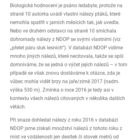
Biologické hodnocení je psáno ledabyle, protože na
straně 10 autorka uvádí vlastní nálezy ptáků, které
nemohla spatřit v jarních měsících tak, jak uvedla.
Nebo ve druhém odstavci na straně 10 smíchala
dohromady nálezy z NDOP se svými vlastními (viz
„přelet páru sluk lesních“). V databázi NDOP vidíme
mnoho jiných nálezů, které necitovala, takže se spíš
domníváme, že se jedná o výčet jejích nálezů – v tom
případě se však znovu dostáváme k otázce, zda je
vůbec mohla vidět brzy na jaře/zimě 2017 (nadm.
výška 530 m). Zmínka o roce 2016 je tedy asi v
kontextu všech nálezů citovaných v několika dalších
větách.
Při snaze dohledat nálezy z roku 2016 v databázi
NDOP jsme získali množství nálezů z tohoto roku z
míst ve vzdálenosti jen desítek či stovek metrů od