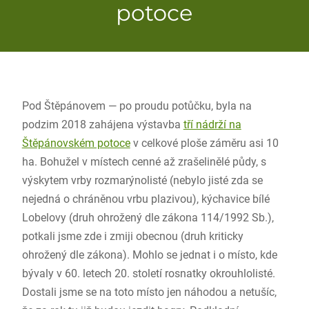
potoce
Pod Štěpánovem — po proudu potůčku, byla na
podzim 2018 zahájena výstavba
tří nádrží na
Štěpánovském potoce
v celkové ploše záměru asi 10
ha. Bohužel v místech cenné až zrašelinělé půdy, s
výskytem vrby rozmarýnolisté (nebylo jisté zda se
nejedná o chráněnou vrbu plazivou), kýchavice bílé
Lobelovy (druh ohrožený dle zákona 114/1992 Sb.),
potkali jsme zde i zmiji obecnou (druh kriticky
ohrožený dle zákona). Mohlo se jednat i o místo, kde
bývaly v 60. letech 20. století rosnatky okrouhlolisté.
Dostali jsme se na toto místo jen náhodou a netušíc,