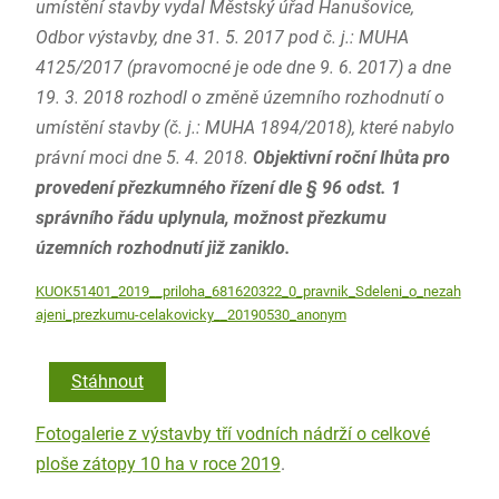
umístění stavby vydal Městský úřad Hanušovice,
Odbor výstavby, dne 31. 5. 2017 pod č. j.: MUHA
4125/2017 (pravomocné je ode dne 9. 6. 2017) a dne
19. 3. 2018 rozhodl o změně územního rozhodnutí o
umístění stavby (č. j.: MUHA 1894/2018), které nabylo
právní moci dne 5. 4. 2018.
Objektivní roční lhůta pro
provedení přezkumného řízení dle § 96 odst. 1
správního řádu uplynula, možnost přezkumu
územních rozhodnutí již zaniklo.
KUOK51401_2019__priloha_681620322_0_pravnik_Sdeleni_o_nezah
ajeni_prezkumu-celakovicky__20190530_anonym
Stáhnout
Fotogalerie z výstavby tří vodních nádrží o celkové
ploše zátopy 10 ha v roce 2019
.