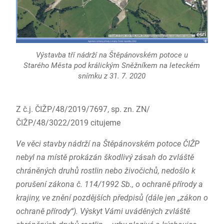
Výstavba tří nádrží na Štěpánovském potoce u
Starého Města pod králickým Sněžníkem na leteckém
snímku z 31. 7. 2020
Z č.j. ČIŽP/48/2019/7697, sp. zn. ZN/
ČIŽP/48/3022/2019 citujeme
Ve věci stavby nádrží na Štěpánovském potoce ČIŽP
nebyl na místě prokázán škodlivý zásah do zvláště
chráněných druhů rostlin nebo živočichů, nedošlo k
porušení zákona č. 114/1992 Sb., o ochraně přírody a
krajiny, ve znění pozdějších předpisů (dále jen „zákon o
ochraně přírody“). Výskyt Vámi uváděných zvláště