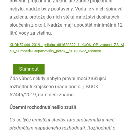
novému projednání. Zřejmě ale žádné projednání
nebylo, nádrže byly postaveny. Voda je v nich špinavá
a zelená, protože do nich stéká množství dusíkatých
sloučenin z okolí. Nádrže mají upouštět minimálně 12
litrů vody za vteřinu.
KUOK52446_2019__priloha_681620322_1_KUOK_OP_zruseni_ZS_M
eU_Sumperk-Stepanovsky_potok__20190522_anonym
Stáhnout
Zda vůbec někdy nabylo právní moci zrušující
rozhodnutí krajského úřadu pod č. j. KUOK
52446/2019, nám není známo.
Územní rozhodnutí nešlo zrušit
Co se týče umístění stavby, tato problematika není
předmětem napadeného rozhodnutí. Rozhodnutí o