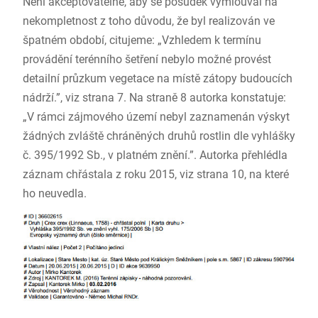
Není akceptovatelné, aby se posudek vymlouval na
nekompletnost z toho důvodu, že byl realizován ve
špatném období, citujeme: „Vzhledem k termínu
provádění terénního šetření nebylo možné provést
detailní průzkum vegetace na místě zátopy budoucích
nádrží.”, viz strana 7. Na straně 8 autorka konstatuje:
„V rámci zájmového území nebyl zaznamenán výskyt
žádných zvláště chráněných druhů rostlin dle vyhlášky
č. 395/1992 Sb., v platném znění.”. Autorka přehlédla
záznam chřástala z roku 2015, viz strana 10, na které
ho neuvedla.