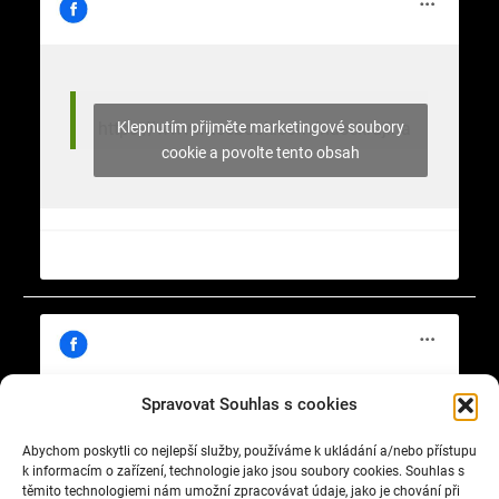
Klepnutím přijměte marketingové soubory
https://www.facebook.com/nasekrajina
cookie a povolte tento obsah
Spravovat Souhlas s cookies
Abychom poskytli co nejlepší služby, používáme k ukládání a/nebo přístupu
Klepnutím přijměte marketingové soubory
https://www.facebook.com/cisty.vzduch.v.Celakovicich
k informacím o zařízení, technologie jako jsou soubory cookies. Souhlas s
cookie a povolte tento obsah
těmito technologiemi nám umožní zpracovávat údaje, jako je chování při