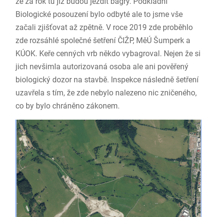
že za rok tu již budou jezdit bagry. Podkladní
Biologické posouzení bylo odbyté ale to jsme vše
začali zjišťovat až zpětně. V roce 2019 zde proběhlo
zde rozsáhlé společné šetření ČIŽP, MěÚ Šumperk a
KÚOK. Keře cenných vrb někdo vybagroval. Nejen že si
jich nevšimla autorizovaná osoba ale ani pověřený
biologický dozor na stavbě. Inspekce následně šetření
uzavřela s tím, že zde nebylo nalezeno nic zničeného,
co by bylo chráněno zákonem.