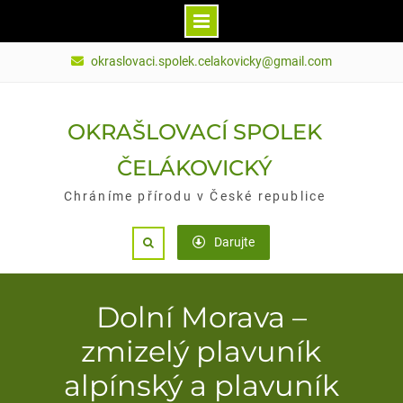
Skip
okraslovaci.spolek.celakovicky@gmail.com
to
content
OKRAŠLOVACÍ SPOLEK
ČELÁKOVICKÝ
Chráníme přírodu v České republice
Darujte
Search
Dolní Morava –
zmizelý plavuník
alpínský a plavuník