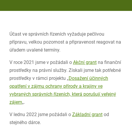
Účast ve správních řízeních vyžaduje pečlivou
přípravu, velkou pozornost a připravenost reagovat na
úřadem uvalené termíny.
V roce 2021 jsme v požádali o
Akční grant
na finanční
prostředky na právní služby. Získali jsme tak potřebné
prostředky v rámci projektu „
Dosažení účinných
opatření v zájmu ochrany přírody a krajiny ve
vybraných správních řízeních, která porušují veřejný
zájem
„.
V lednu 2022 jsme požádali o
Základní grant
od
stejného dárce.