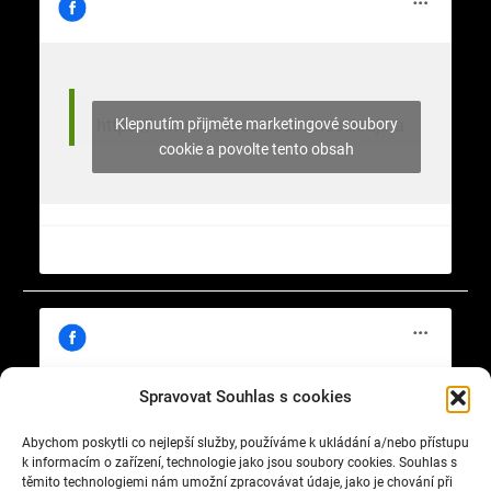
Klepnutím přijměte marketingové soubory
https://www.facebook.com/nasekrajina
cookie a povolte tento obsah
Spravovat Souhlas s cookies
Abychom poskytli co nejlepší služby, používáme k ukládání a/nebo přístupu
Klepnutím přijměte marketingové soubory
https://www.facebook.com/cisty.vzduch.v.Celakovicich
k informacím o zařízení, technologie jako jsou soubory cookies. Souhlas s
cookie a povolte tento obsah
těmito technologiemi nám umožní zpracovávat údaje, jako je chování při