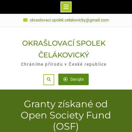
Skip
okraslovaci.spolek.celakovicky@gmail.com
to
content
OKRAŠLOVACÍ SPOLEK
ČELÁKOVICKÝ
Chráníme přírodu v České republice
Search
Darujte
Granty získané od
Open Society Fund
(OSF)