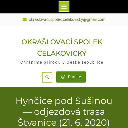
Skip
okraslovaci.spolek.celakovicky@gmail.com
to
content
OKRAŠLOVACÍ SPOLEK
ČELÁKOVICKÝ
Chráníme přírodu v České republice
Darujte
Search
Hynčice pod Sušinou
— odjezdová trasa
Štvanice (21. 6. 2020)