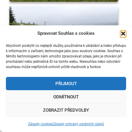
Spravovat Souhlas s cookies
Abychom poskytli co nejlepší služby, používáme k ukládání a/nebo přístupu
k informacím o zařízení, technologie jako jsou soubory cookies. Souhlas s
těmito technologiemi nám umožní zpracovávat údaje, jako je chování při
procházení nebo jedinečná ID na tomto webu. Nesouhlas nebo odvolání
souhlasu může nepříznivě ovlivnit určité vlastnosti a funkce.
PŘIJMOUT
ODMÍTNOUT
Navigace
Previous
Dolní Morava – Zbytky původní a krásné
ZOBRAZIT PŘEDVOLBY
post:
přírody
pro
Zásady cookies
Zásady ochrany osobních údajů
příspěvek