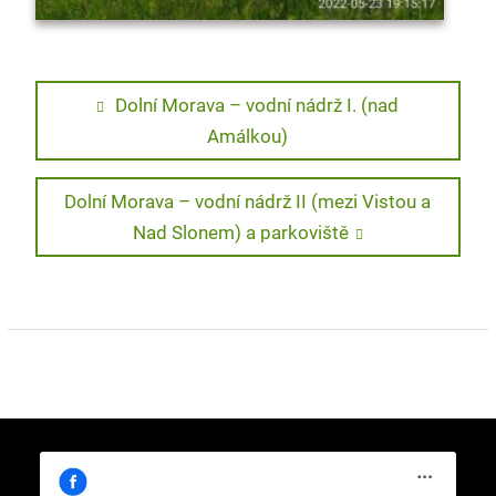
Navigace
Previous
Dolní Morava – vodní nádrž I. (nad
post:
Amálkou)
pro
příspěvek
Next
Dolní Morava – vodní nádrž II (mezi Vistou a
post:
Nad Slonem) a parkoviště