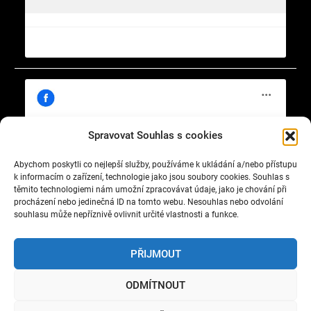
Spravovat Souhlas s cookies
Abychom poskytli co nejlepší služby, používáme k ukládání a/nebo přístupu
Klepnutím přijměte marketingové soubory
https://www.facebook.com/cisty.vzduch.v.Celakovicich
k informacím o zařízení, technologie jako jsou soubory cookies. Souhlas s
cookie a povolte tento obsah
těmito technologiemi nám umožní zpracovávat údaje, jako je chování při
procházení nebo jedinečná ID na tomto webu. Nesouhlas nebo odvolání
souhlasu může nepříznivě ovlivnit určité vlastnosti a funkce.
PŘIJMOUT
ODMÍTNOUT
Copyright © 2022 Okrašlovací spolek čelákovický. All