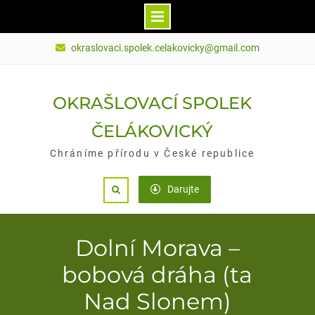
Skip
okraslovaci.spolek.celakovicky@gmail.com
to
content
OKRAŠLOVACÍ SPOLEK
ČELÁKOVICKÝ
Chráníme přírodu v České republice
Darujte
Search
Dolní Morava –
bobová dráha (ta
Nad Slonem)