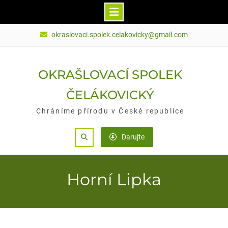
Skip
okraslovaci.spolek.celakovicky@gmail.com
to
content
OKRAŠLOVACÍ SPOLEK
ČELÁKOVICKÝ
Chráníme přírodu v České republice
Search
Darujte
Horní Lipka