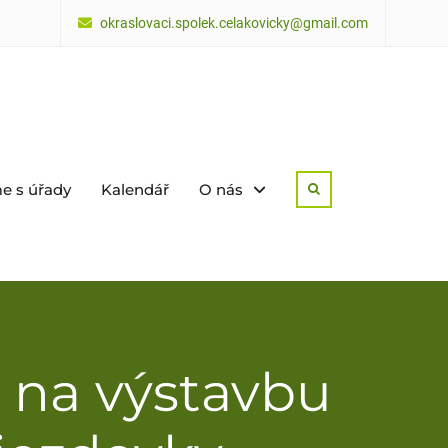
okraslovaci.spolek.celakovicky@gmail.com
e s úřady
Kalendář
O nás
Search
y na výstavbu