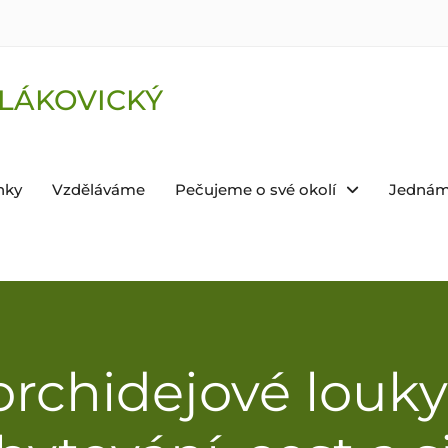
LÁKOVICKÝ
nky
Vzděláváme
Pečujeme o své okolí
Jednám
 orchidejové louk