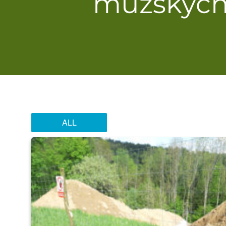
mužských 
ALL