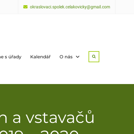
okraslovaci.spolek.celakovicky@gmail.com
e s úřady
Kalendář
O nás
Search
h a vstavačů