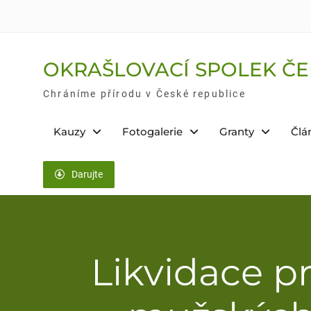
Skip
to
content
OKRAŠLOVACÍ SPOLEK ČE
Chráníme přírodu v České republice
Kauzy
Fotogalerie
Granty
Člá
Darujte
Likvidace p