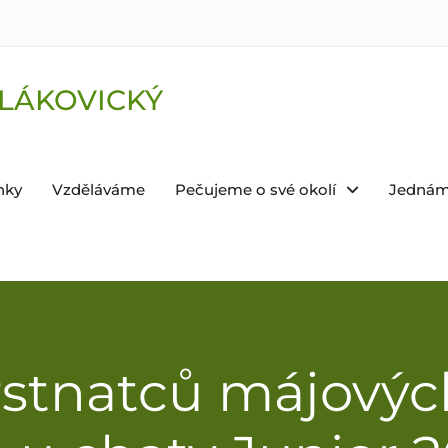
LÁKOVICKÝ
nky
Vzděláváme
Pečujeme o své okolí
Jednám
rstnatců májovýc