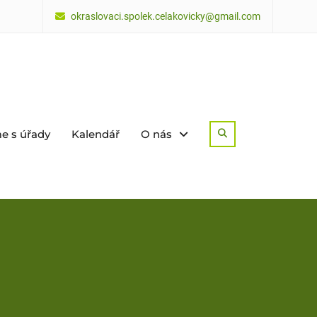
okraslovaci.spolek.celakovicky@gmail.com
e s úřady
Kalendář
O nás
Search