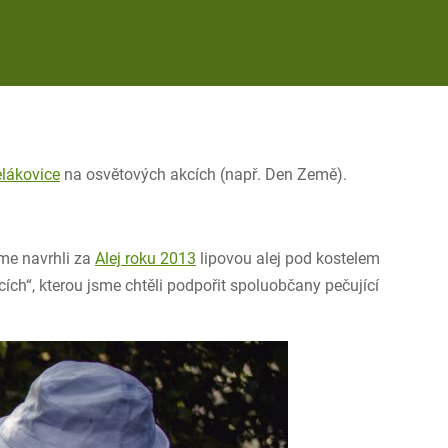
lákovice
na osvětových akcích (např. Den Země).
sme navrhli za
Alej roku 2013
lipovou alej pod kostelem
ích“, kterou jsme chtěli podpořit spoluobčany pečující