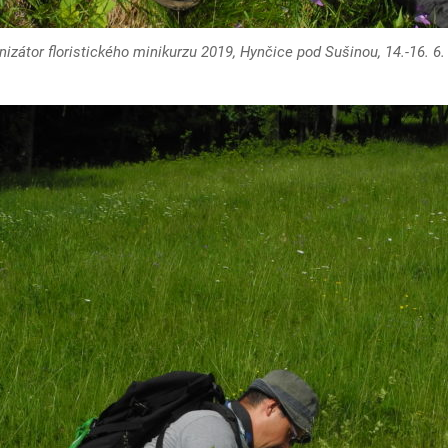
nizátor floristického minikurzu 2019, Hynčice pod Sušinou, 14.-16. 6.