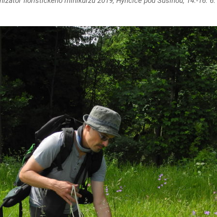
nizátor floristického minikurzu 2019, Hynčice pod Sušinou, 14.-16. 6.