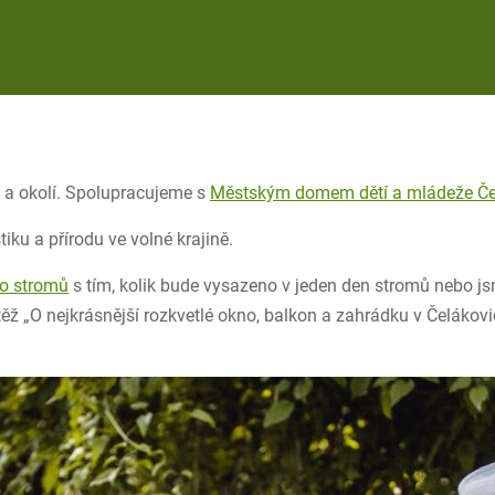
 a okolí. Spolupracujeme s
Městským domem dětí a mládeže Če
tiku a přírodu ve volné krajině.
o stromů
s tím, kolik bude vysazeno v jeden den stromů nebo j
 „O nejkrásnější rozkvetlé okno, balkon a zahrádku v Čelákovic