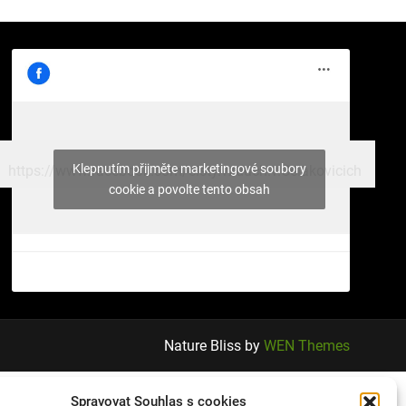
Klepnutím přijměte marketingové soubory
https://www.facebook.com/cisty.vzduch.v.Celakovicich
cookie a povolte tento obsah
Nature Bliss by
WEN Themes
Spravovat Souhlas s cookies