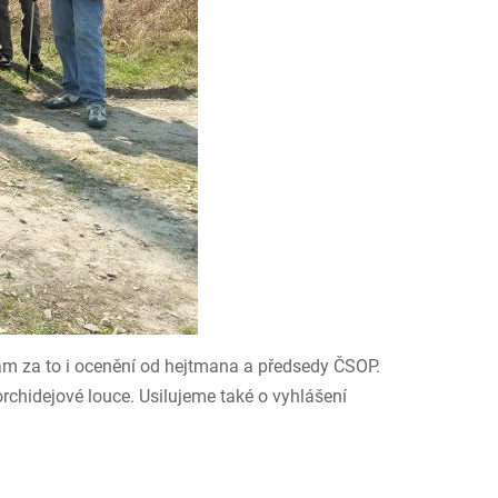
ám za to i ocenění od hejtmana a předsedy ČSOP.
orchidejové louce. Usilujeme také o vyhlášení