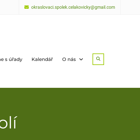
okraslovaci.spolek.celakovicky@gmail.com
e s úřady
Kalendář
O nás
Search
lí