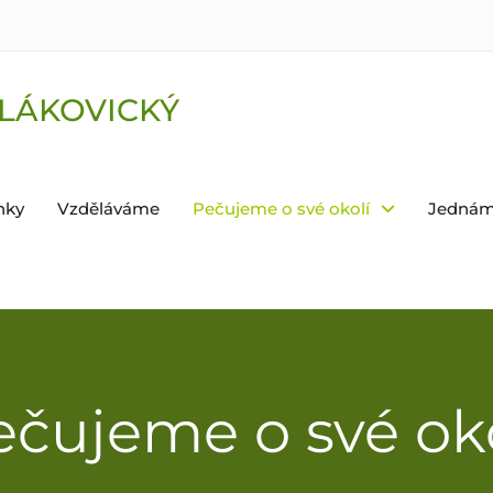
LÁKOVICKÝ
nky
Vzděláváme
Pečujeme o své okolí
Jednám
ečujeme o své oko