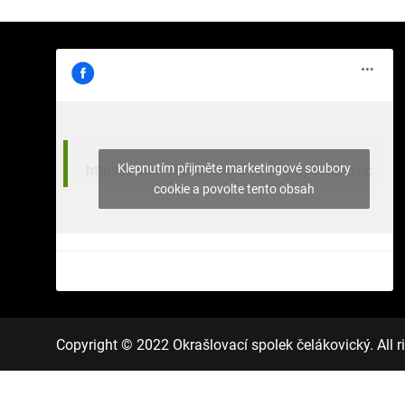
Klepnutím přijměte marketingové soubory
https://www.facebook.com/stromy.celakovic
cookie a povolte tento obsah
Copyright © 2022 Okrašlovací spolek čelákovický. All ri