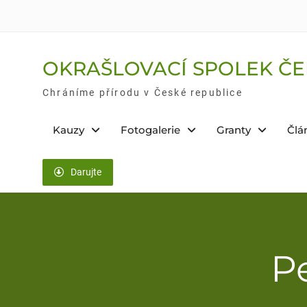
Skip
to
content
OKRAŠLOVACÍ SPOLEK ČE
Chráníme přírodu v České republice
Kauzy
Fotogalerie
Granty
Člá
Darujte
P