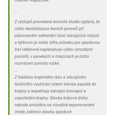
časově i kapacitně.
…
Z výstupů provedené lesnické studie vyplývá, že
riziko destabilizace lesních porostů při
plánovaném odlesnění části stávajících mlazin
a tyčkovin je nízké; šířka průseku pro sjezdovou
trať většinově nepřesahuje výšku vzrostlých
porostů, v pasekách a mlazinách je riziko
rozvrácení porostu nízké.
…
Z hlediska krajinného rázu a stávajícího
funkčního využívání území stavba zapadá do
krajiny a respektuje stávající koncepci a
uspořádání krajiny. Stavba bobové dráhy
nebude umístěna na vizuálně exponovaném
místě, zatímco stavba sjezdové