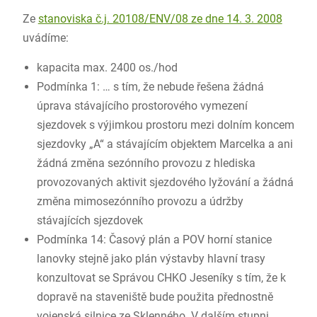
Ze
stanoviska č.j. 20108/ENV/08 ze dne 14. 3. 2008
uvádíme:
kapacita max. 2400 os./hod
Podmínka 1: … s tím, že nebude řešena žádná
úprava stávajícího prostorového vymezení
sjezdovek s výjimkou prostoru mezi dolním koncem
sjezdovky „A“ a stávajícím objektem Marcelka a ani
žádná změna sezónního provozu z hlediska
provozovaných aktivit sjezdového lyžování a žádná
změna mimosezónního provozu a údržby
stávajících sjezdovek
Podmínka 14: Časový plán a POV horní stanice
lanovky stejně jako plán výstavby hlavní trasy
konzultovat se Správou CHKO Jeseníky s tím, že k
dopravě na staveniště bude použita přednostně
vojenská silnice ze Sklenného. V dalším stupni