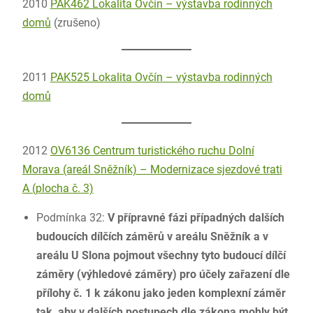
2010
PAK462 Lokalita Ovčín – výstavba rodinných
domů
(zrušeno)
2011
PAK525 Lokalita Ovčín – výstavba rodinných
domů
2012
OV6136 Centrum turistického ruchu Dolní
Morava (areál Sněžník) – Modernizace sjezdové trati
A (plocha č. 3)
Podmínka 32:
V přípravné fázi případných dalších
budoucích dílčích záměrů v areálu Sněžník a v
areálu U Slona pojmout všechny tyto budoucí dílčí
záměry (výhledové záměry) pro účely zařazení dle
přílohy č. 1 k zákonu jako jeden komplexní záměr
tak, aby v dalších postupech dle zákona mohly být