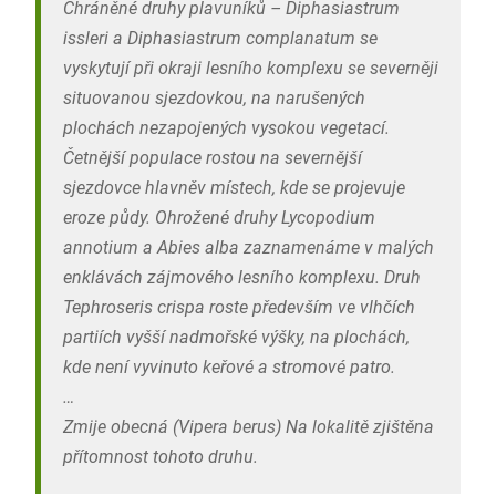
Chráněné druhy plavuníků –
Diphasiastrum
issleri
a
Diphasiastrum complanatum
se
vyskytují při okraji lesního komplexu se severněji
situovanou sjezdovkou, na narušených
plochách nezapojených vysokou vegetací.
Četnější populace rostou na severnější
sjezdovce hlavněv místech, kde se projevuje
eroze půdy. Ohrožené druhy
Lycopodium
annotium
a
Abies alba
zaznamenáme v malých
enklávách zájmového lesního komplexu. Druh
Tephroseris crispa
roste především ve vlhčích
partiích vyšší nadmořské výšky, na plochách,
kde není vyvinuto keřové a stromové patro.
…
Zmije obecná (
Vipera berus
) Na lokalitě zjištěna
přítomnost tohoto druhu.