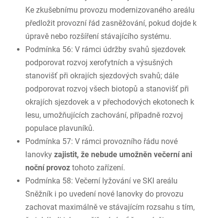
Ke zkušebnímu provozu modernizovaného areálu
předložit provozní řád zasněžování, pokud dojde k
úpravě nebo rozšíření stávajícího systému.
Podmínka 56: V rámci údržby svahů sjezdovek
podporovat rozvoj xerofytních a výsušných
stanovišť při okrajích sjezdových svahů; dále
podporovat rozvoj všech biotopů a stanovišť při
okrajích sjezdovek a v přechodových ekotonech k
lesu, umožňujících zachování, případně rozvoj
populace plavuníků.
Podmínka 57: V rámci provozního řádu nové
lanovky
zajistit, že nebude umožněn večerní ani
noční provoz
tohoto zařízení.
Podmínka 58: Večerní lyžování ve SKI areálu
Sněžník i po uvedení nové lanovky do provozu
zachovat maximálně ve stávajícím rozsahu s tím,