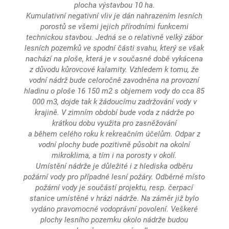
plocha výstavbou 10 ha.
Kumulativní negativní vliv je dán nahrazením lesních
porostů se všemi jejich přírodními funkcemi
technickou stavbou. Jedná se o relativně velký zábor
lesních pozemků ve spodní části svahu, který se však
nachází na ploše, která je v současné době vykácena
z důvodu kůrovcové kalamity. Vzhledem k tomu, že
vodní nádrž bude celoročně zavodněna na provozní
hladinu o ploše 16 150 m2 s objemem vody do cca 85
000 m3, dojde tak k žádoucímu zadržování vody v
krajině. V zimním období bude voda z nádrže po
krátkou dobu využita pro zasněžování
a během celého roku k rekreačním účelům. Odpar z
vodní plochy bude pozitivně působit na okolní
mikroklima, a tím i na porosty v okolí.
Umístění nádrže je důležité i z hlediska odběru
požární vody pro případné lesní požáry. Odběrné místo
požární vody je součástí projektu, resp. čerpací
stanice umístěné v hrázi nádrže. Na záměr již bylo
vydáno pravomocné vodoprávní povolení. Veškeré
plochy lesního pozemku okolo nádrže budou