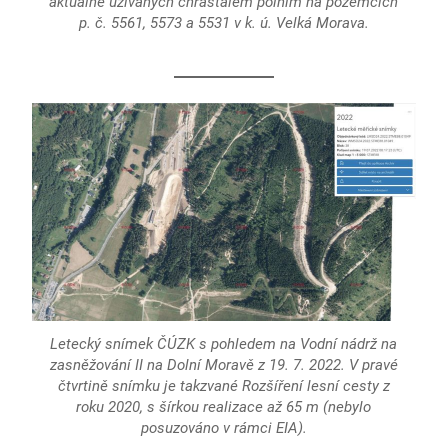
aktuálně užívaných chřástalem polním na pozemcích
p. č. 5561, 5573 a 5531 v k. ú. Velká Morava.
Letecký snímek ČÚZK s pohledem na Vodní nádrž na
zasněžování II na Dolní Moravě z 19. 7. 2022. V pravé
čtvrtině snímku je takzvané Rozšíření lesní cesty z
roku 2020, s šírkou realizace až 65 m (nebylo
posuzováno v rámci EIA).