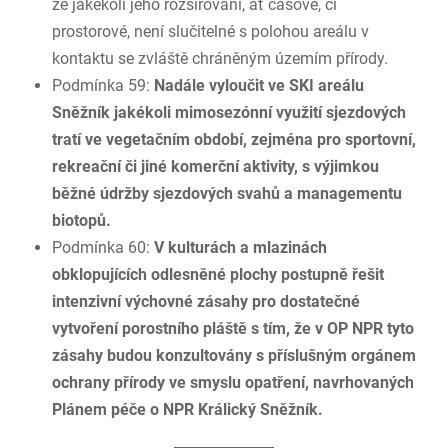
že jakékoli jeho rozšiřování, ať časové, či
prostorové, není slučitelné s polohou areálu v
kontaktu se zvláště chráněným územím přírody.
Podmínka 59:
Nadále vyloučit ve SKI areálu
Sněžník jakékoli mimosezónní využití sjezdových
tratí ve vegetačním období, zejména pro sportovní,
rekreační či jiné komerční aktivity, s výjimkou
běžné údržby sjezdových svahů a managementu
biotopů.
Podmínka 60:
V kulturách a mlazinách
obklopujících odlesněné plochy postupně řešit
intenzivní výchovné zásahy pro dostatečné
vytvoření porostního pláště s tím, že v OP NPR tyto
zásahy budou konzultovány s příslušným orgánem
ochrany přírody ve smyslu opatření, navrhovaných
Plánem péče o NPR Králický Sněžník.