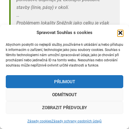
stavby (linie, pásy) v okolí.
…
Problémem lokality Sněžník jako celku je však
stávající kumulace řady objektů a rekreačních
Spravovat Souhlas s cookies
aktivit na relativně malém prostoru, takže
Abychom poskytli co nejlepší služby, používáme k ukládání a/nebo přístupu
poslání přírodního parku je v místě již
k informacím o zařízení, technologie jako jsou soubory cookies. Souhlas s
narušováno. V této souvislosti byl oznamovatel
těmito technologiemi nám umožní zpracovávat údaje, jako je chování při
procházení nebo jedinečná ID na tomto webu. Nesouhlas nebo odvolání
požádán o bližší vysvětlení otázky, zda
souhlasu může nepříznivě ovlivnit určité vlastnosti a funkce.
uvedením nové bobové dráhy nedojde k
výraznějšímu nárůstu návštěvnosti lokality a z
PŘIJMOUT
doplnění podkladů vyplývá, že nová bobová
dráha bude prioritně sloužit k přepravě
ODMÍTNOUT
návštěvníků stezky v oblacích (SVO), od chaty
ZOBRAZIT PŘEDVOLBY
Marcelka k chatě Slaměnka, a také pro zajištění
dopravy zpět ze SVO do výchozího místa u
Zásady cookies
Zásady ochrany osobních údajů
chaty Marcelka. Stávající lanová dráha totiž