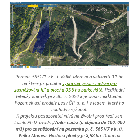
Parcela 5651/1 v k. ú. Velká Morava o velikosti 9,1 ha
na které již probíhá
výstavba „vodní nádrže pro
zasněžování II.“ a plocha 0,95 ha parkoviště
. Podkladní
letecký snímek je z 30. 7. 2020 a je dosti neaktuální.
Pozemek asi prodaly Lesy ČR, s. p. i s lesem, který ho
následně vykácel.
K projektu posuzovatel vlivů na životní prostředí Jan
Losík, Ph.D. uvádí: „
Vodní nádrž (o objemu do 100. 000
m3) pro zasněžování na pozemku p. č. 5651/7 v k. ú.
Velká Morava. Rozloha plochy je 3,93 ha
. Dotčená