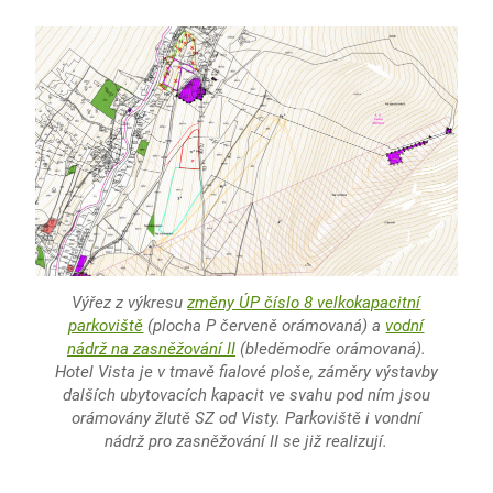
Výřez z výkresu
změny ÚP číslo 8 velkokapacitní
parkoviště
(plocha P červeně orámovaná) a
vodní
nádrž na zasněžování II
(bleděmodře orámovaná).
Hotel Vista je v tmavě fialové ploše, záměry výstavby
dalších ubytovacích kapacit ve svahu pod ním jsou
orámovány žlutě SZ od Visty. Parkoviště i vondní
nádrž pro zasněžování II se již realizují.