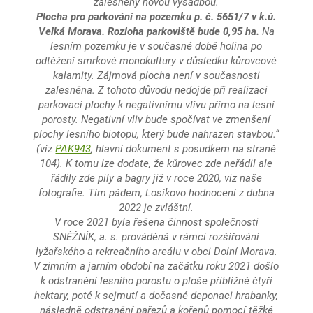
zalesněny novou výsadbou.
Plocha pro parkování na pozemku p. č. 5651/7 v k.ú.
Velká Morava. Rozloha parkoviště bude 0,95 ha.
Na
lesním pozemku je v současné době holina po
odtěžení smrkové monokultury v důsledku kůrovcové
kalamity. Zájmová plocha není v současnosti
zalesněna. Z tohoto důvodu nedojde při realizaci
parkovací plochy k negativnímu vlivu přímo na lesní
porosty. Negativní vliv bude spočívat ve zmenšení
plochy lesního biotopu, který bude nahrazen stavbou.“
(viz
PAK943
, hlavní dokument s posudkem na straně
104). K tomu lze dodate, že kůrovec zde neřádil ale
řádily zde pily a bagry již v roce 2020, viz naše
fotografie. Tím pádem, Losíkovo hodnocení z dubna
2022 je zvláštní.
V roce 2021 byla řešena činnost společnosti
SNĚŽNÍK, a. s. prováděná v rámci rozšiřování
lyžařského a rekreačního areálu v obci Dolní Morava.
V zimním a jarním období na začátku roku 2021 došlo
k odstranění lesního porostu o ploše přibližně čtyři
hektary, poté k sejmutí a dočasné deponaci hrabanky,
následně odstranění pařezů a kořenů pomocí těžké