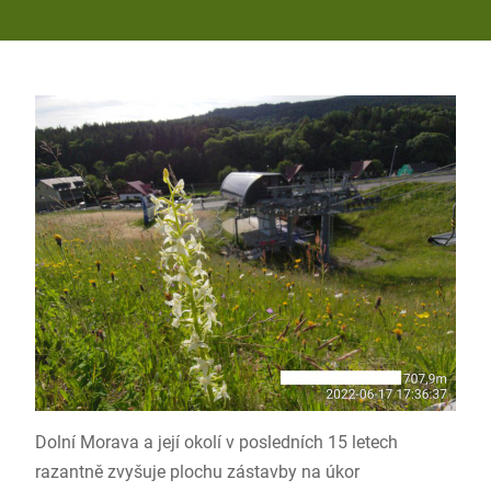
Dolní Morava a její okolí v posledních 15 letech
razantně zvyšuje plochu zástavby na úkor