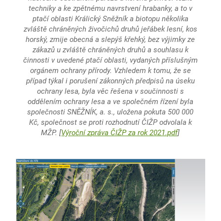
techniky a ke zpětnému navrstvení hrabanky, a to v
ptačí oblasti Králický Sněžník a biotopu několika
zvláště chráněných živočichů druhů jeřábek lesní, kos
horský, zmije obecná a slepýš křehký, bez výjimky ze
zákazů u zvláště chráněných druhů a souhlasu k
činnosti v uvedené ptačí oblasti, vydaných příslušným
orgánem ochrany přírody. Vzhledem k tomu, že se
případ týkal i porušení zákonných předpisů na úseku
ochrany lesa, byla věc řešena v součinnosti s
oddělením ochrany lesa a ve společném řízení byla
společnosti SNĚŽNÍK, a. s., uložena pokuta 500 000
Kč, společnost se proti rozhodnutí ČIŽP odvolala k
MŽP.
[
Výroční zpráva ČIŽP za rok 2021.pdf
]