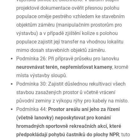
projektové dokumentace ověřit přesnou polohu
populace oměje pestrého vzhledem ke stavebním
objektům záměru (manipulačním prostorům pro
výstavbu) a v případě zjištění kolize s polohou
populace zajistit její transfer na vhodnou lokalitu
mimo dosah stavebních objektů záměru.
Podmínka 26: Při přípravě průseku pro lanovku
neurovnávat terén, nepřemisťovat kameny
, kromě
místa výstavby sloupů.
Podmínka 30: Zajistit důslednou rekultivaci všech
stavbou zasažených prostor ů včetně vrácení
původní zeminy z výkopu rýhy pro kabely na místo.
Podmínka 44:
Prostor areálu ani jeho za řízení
(včetně lanovky) neposkytovat pro konání
hromadných sportovně rekreačních akcí, které
předpokládají pohybú častníků do plochy NPR
; tuto