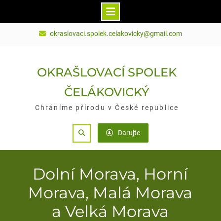
Skip
okraslovaci.spolek.celakovicky@gmail.com
to
content
OKRAŠLOVACÍ SPOLEK
ČELÁKOVICKÝ
Chráníme přírodu v České republice
Search
Darujte
Dolní Morava, Horní
Morava, Malá Morava
a Velká Morava