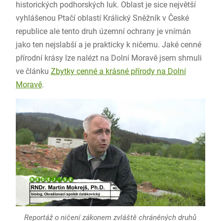
historických podhorských luk. Oblast je sice největší
vyhlášenou Ptačí oblastí Králický Sněžník v České
republice ale tento druh územní ochrany je vnímán
jako ten nejslabší a je prakticky k ničemu. Jaké cenné
přírodní krásy lze nalézt na Dolní Moravě jsem shrnuli
ve článku
Zbytky cenné a krásné přírody na Dolní
Moravě
.
Reportáž o ničení zákonem zvláště chráněných druhů