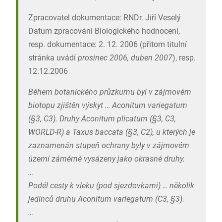
Zpracovatel dokumentace: RNDr. Jiří Veselý
Datum zpracování Biologického hodnocení,
resp. dokumentace: 2. 12. 2006 (přitom titulní
stránka uvádí
prosinec 2006, duben 2007
), resp.
12.12.2006
Během botanického průzkumu byl v zájmovém
biotopu zjištěn výskyt …
Aconitum variegatum
(§3, C3). Druhy
Aconitum plicatum
(§3, C3,
WORLD-R) a
Taxus baccata
(§3, C2), u kterých je
zaznamenán stupeň ochrany byly v zájmovém
území záměrně vysázeny jako okrasné druhy.
…
Podél cesty k vleku (pod sjezdovkami) … několik
jedinců druhu
Aconitum variegatum
(C3, §3).
…