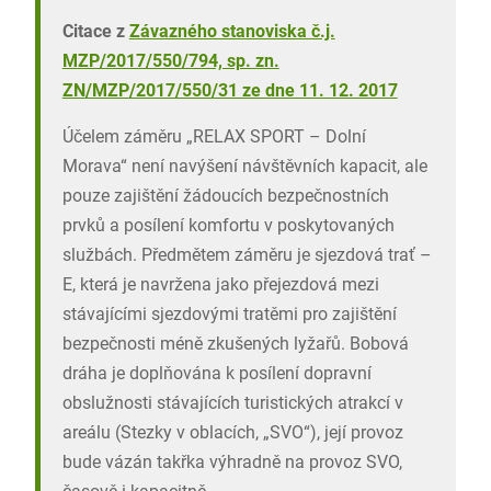
Citace z
Závazného stanoviska č.j.
MZP/2017/550/794, sp. zn.
ZN/MZP/2017/550/31 ze dne 11. 12. 2017
Účelem záměru „RELAX SPORT – Dolní
Morava“ není navýšení návštěvních kapacit, ale
pouze zajištění žádoucích bezpečnostních
prvků a posílení komfortu v poskytovaných
službách. Předmětem záměru je sjezdová trať –
E, která je navržena jako přejezdová mezi
stávajícími sjezdovými tratěmi pro zajištění
bezpečnosti méně zkušených lyžařů. Bobová
dráha je doplňována k posílení dopravní
obslužnosti stávajících turistických atrakcí v
areálu (Stezky v oblacích, „SVO“), její provoz
bude vázán takřka výhradně na provoz SVO,