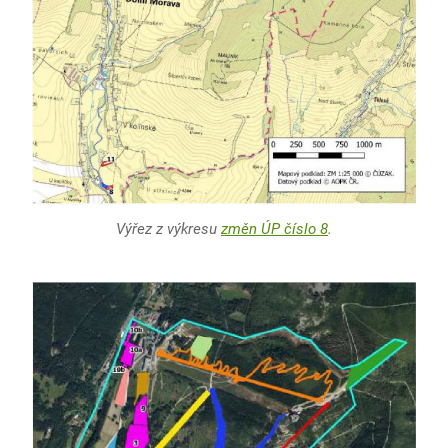
Výřez z výkresu
změn ÚP číslo 8
.