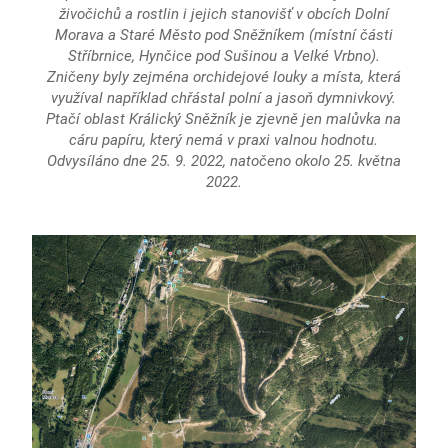
živočichů a rostlin i jejich stanovišť v obcích Dolní
Morava a Staré Město pod Sněžníkem (místní části
Stříbrnice, Hynčice pod Sušinou a Velké Vrbno).
Zničeny byly zejména orchidejové louky a místa, která
využíval například chřástal polní a jasoň dymnivkový.
Ptačí oblast Králický Sněžník je zjevně jen malůvka na
cáru papíru, který nemá v praxi valnou hodnotu.
Odvysíláno dne 25. 9. 2022, natočeno okolo 25. května
2022.