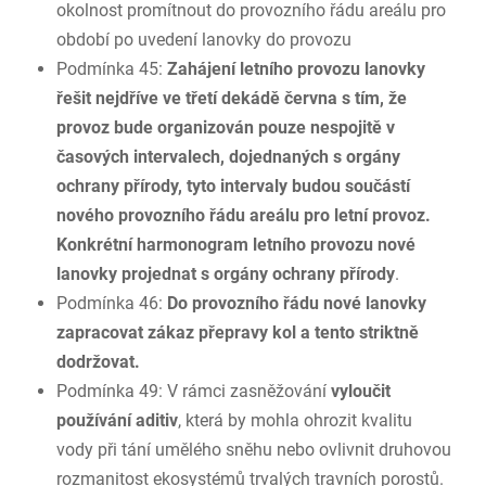
okolnost promítnout do provozního řádu areálu pro
období po uvedení lanovky do provozu
Podmínka 45:
Zahájení letního provozu lanovky
řešit nejdříve ve třetí dekádě června s tím, že
provoz bude organizován pouze nespojitě v
časových intervalech, dojednaných s orgány
ochrany přírody, tyto intervaly budou součástí
nového provozního řádu areálu pro letní provoz.
Konkrétní harmonogram letního provozu nové
lanovky projednat s orgány ochrany přírody
.
Podmínka 46:
Do provozního řádu nové lanovky
zapracovat zákaz přepravy kol a tento striktně
dodržovat.
Podmínka 49: V rámci zasněžování
vyloučit
používání aditiv
, která by mohla ohrozit kvalitu
vody při tání umělého sněhu nebo ovlivnit druhovou
rozmanitost ekosystémů trvalých travních porostů.