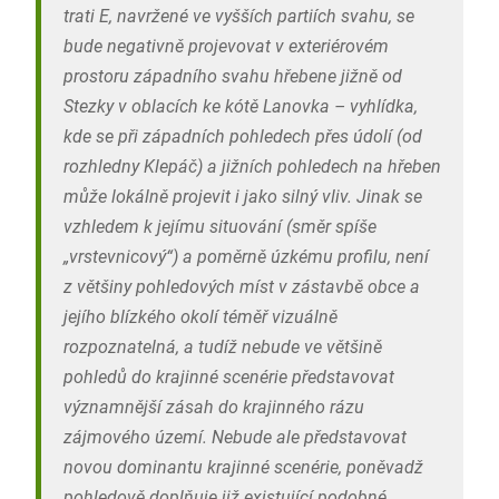
trati E, navržené ve vyšších partiích svahu, se
bude negativně projevovat v exteriérovém
prostoru západního svahu hřebene jižně od
Stezky v oblacích ke kótě Lanovka – vyhlídka,
kde se při západních pohledech přes údolí (od
rozhledny Klepáč) a jižních pohledech na hřeben
může lokálně projevit i jako silný vliv. Jinak se
vzhledem k jejímu situování (směr spíše
„vrstevnicový“) a poměrně úzkému profilu, není
z většiny pohledových míst v zástavbě obce a
jejího blízkého okolí téměř vizuálně
rozpoznatelná, a tudíž nebude ve většině
pohledů do krajinné scenérie představovat
významnější zásah do krajinného rázu
zájmového území. Nebude ale představovat
novou dominantu krajinné scenérie, poněvadž
pohledově doplňuje již existující podobné