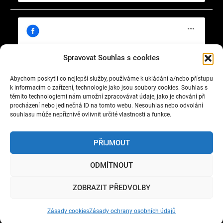
Spravovat Souhlas s cookies
Abychom poskytli co nejlepší služby, používáme k ukládání a/nebo přístupu
Klepnutím přijměte marketingové soubory
https://www.facebook.com/cisty.vzduch.v.Celakovicich
k informacím o zařízení, technologie jako jsou soubory cookies. Souhlas s
cookie a povolte tento obsah
těmito technologiemi nám umožní zpracovávat údaje, jako je chování při
procházení nebo jedinečná ID na tomto webu. Nesouhlas nebo odvolání
souhlasu může nepříznivě ovlivnit určité vlastnosti a funkce.
PŘIJMOUT
ODMÍTNOUT
Copyright © 2022 Okrašlovací spolek čelákovický. All
ZOBRAZIT PŘEDVOLBY
rights reserved.
Nature Bliss by
WEN Themes
Zásady cookies
Zásady ochrany osobních údajů