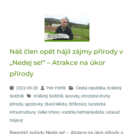
Náš člen opět hájil zájmy přírody v
„Nedej se!“ – Atrakce na úkor
přírody
2022-09-28
Petr Petřík
Česká republika
,
Králický
Sněžník
Králický Sněžník
,
lanovky
,
ohrožené druhy
,
příroda
,
sjezdovky
,
Staré Město
,
Stříbrnice
,
turistická
infrastruktura
,
Velké Vrbno
,
vratička heřmánkolistá
,
vstavač
májový
Reportáž pořadu Nedej se! – Atrakce na úkor přírody o