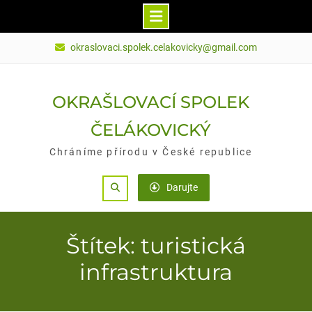
Skip
okraslovaci.spolek.celakovicky@gmail.com
to
content
OKRAŠLOVACÍ SPOLEK
ČELÁKOVICKÝ
Chráníme přírodu v České republice
Search
Darujte
Štítek: turistická
infrastruktura