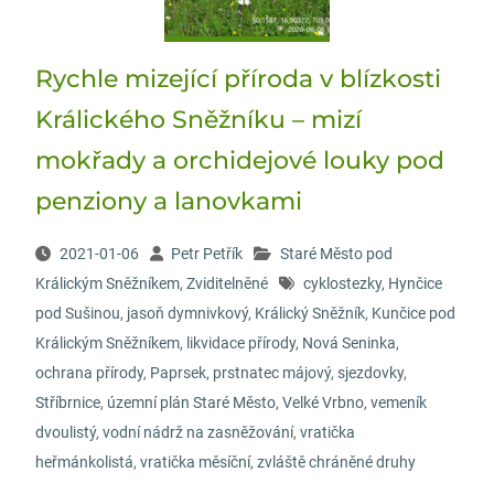
Rychle mizející příroda v blízkosti
Králického Sněžníku – mizí
mokřady a orchidejové louky pod
penziony a lanovkami
2021-01-06
Petr Petřík
Staré Město pod
Králickým Sněžníkem
,
Zviditelněné
cyklostezky
,
Hynčice
pod Sušinou
,
jasoň dymnivkový
,
Králický Sněžník
,
Kunčice pod
Králickým Sněžníkem
,
likvidace přírody
,
Nová Seninka
,
ochrana přírody
,
Paprsek
,
prstnatec májový
,
sjezdovky
,
Stříbrnice
,
územní plán Staré Město
,
Velké Vrbno
,
vemeník
dvoulistý
,
vodní nádrž na zasněžování
,
vratička
heřmánkolistá
,
vratička měsíční
,
zvláště chráněné druhy