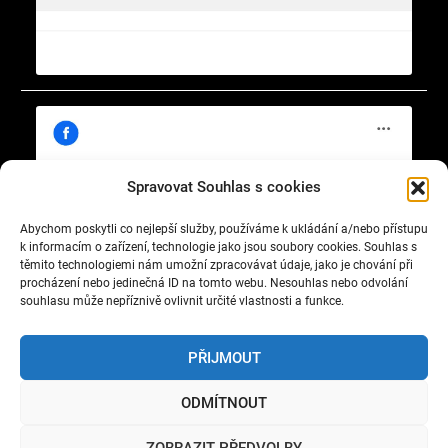
Spravovat Souhlas s cookies
Abychom poskytli co nejlepší služby, používáme k ukládání a/nebo přístupu
Klepnutím přijměte marketingové soubory
https://www.facebook.com/cisty.vzduch.v.Celakovicich
k informacím o zařízení, technologie jako jsou soubory cookies. Souhlas s
cookie a povolte tento obsah
těmito technologiemi nám umožní zpracovávat údaje, jako je chování při
procházení nebo jedinečná ID na tomto webu. Nesouhlas nebo odvolání
souhlasu může nepříznivě ovlivnit určité vlastnosti a funkce.
PŘIJMOUT
ODMÍTNOUT
Copyright © 2022 Okrašlovací spolek čelákovický. All
ZOBRAZIT PŘEDVOLBY