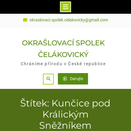
Skip
okraslovaci.spolek.celakovicky@gmail.com
to
content
OKRAŠLOVACÍ SPOLEK
ČELÁKOVICKÝ
Chráníme přírodu v České republice
Search
Darujte
Štítek: Kunčice pod
Králickým
Sněžníkem