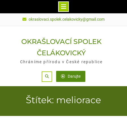
Skip
okraslovaci.spolek.celakovicky@gmail.com
to
content
OKRAŠLOVACÍ SPOLEK
ČELÁKOVICKÝ
Chráníme přírodu v České republice
Search
Darujte
Štítek: meliorace