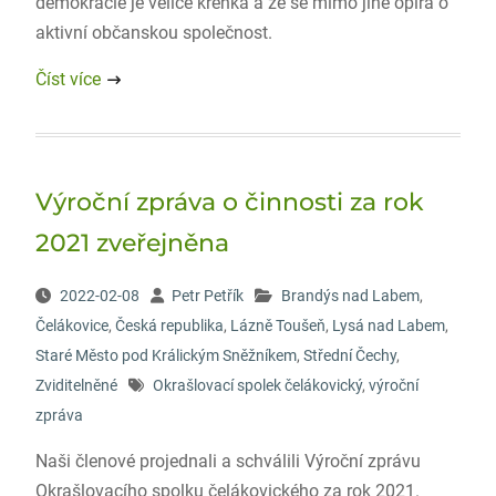
demokracie je velice křehká a že se mimo jiné opírá o
aktivní občanskou společnost.
Číst více
Výroční zpráva o činnosti za rok
2021 zveřejněna
2022-02-08
Petr Petřík
Brandýs nad Labem
,
Čelákovice
,
Česká republika
,
Lázně Toušeň
,
Lysá nad Labem
,
Staré Město pod Králickým Sněžníkem
,
Střední Čechy
,
Zviditelněné
Okrašlovací spolek čelákovický
,
výroční
zpráva
Naši členové projednali a schválili Výroční zprávu
Okrašlovacího spolku čelákovického za rok 2021.