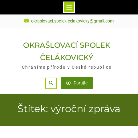
Skip
okraslovaci.spolek.celakovicky@gmail.com
to
content
OKRAŠLOVACÍ SPOLEK
ČELÁKOVICKÝ
Chráníme přírodu v České republice
Search
Darujte
Štítek: výroční zpráva