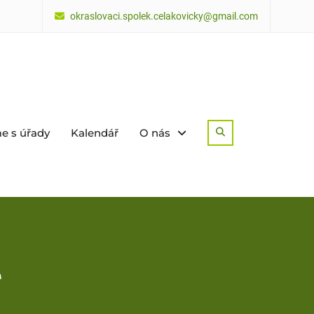
okraslovaci.spolek.celakovicky@gmail.com
e s úřady
Kalendář
O nás
Search
e