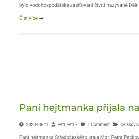
bylo vodohospodářské zasíťování čtvrti nazývané Děln
Číst více
Paní hejtmanka přijala n
2023-08-21
Petr Petřík
1 Comment
Čelákovic
Paní hejtmanka Středočeského kraje Mgr. Petra Pecková