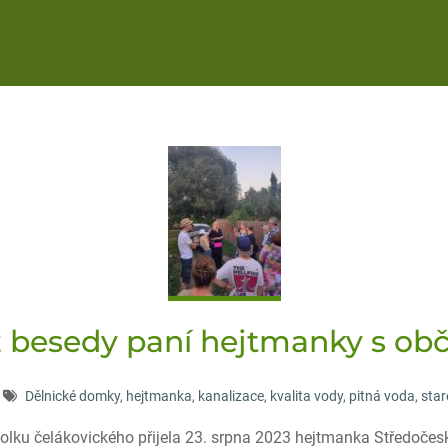
z besedy paní hejtmanky s ob
Dělnické domky
,
hejtmanka
,
kanalizace
,
kvalita vody
,
pitná voda
,
star
lku čelákovického přijela 23. srpna 2023 hejtmanka Středočesk