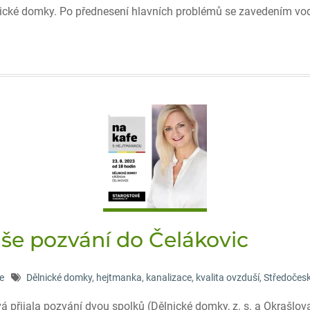
ické domky. Po přednesení hlavních problémů se zavedením vod
aše pozvání do Čelákovic
e
Dělnické domky
,
hejtmanka
,
kanalizace
,
kvalita ovzduší
,
Středočesk
 přijala pozvání dvou spolků (Dělnické domky, z. s. a Okrašlov