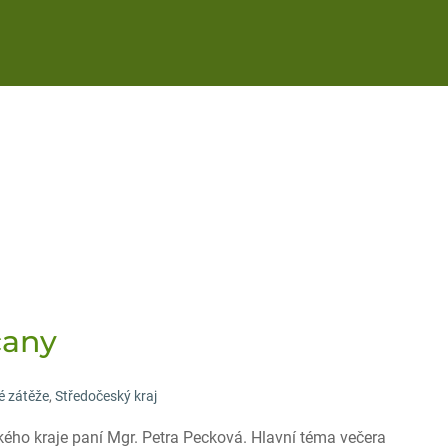
čany
é zátěže
,
Středočeský kraj
ého kraje paní Mgr. Petra Pecková. Hlavní téma večera