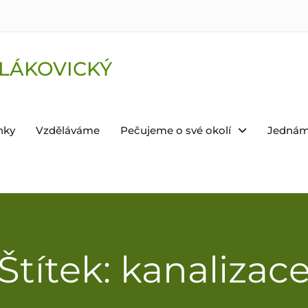
LÁKOVICKÝ
nky
Vzděláváme
Pečujeme o své okolí
Jednám
Štítek: kanalizac