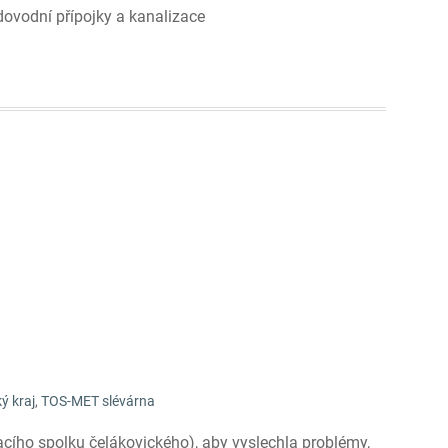
ovodní přípojky a kanalizace
ý kraj
,
TOS-MET slévárna
acího spolku čelákovického), aby vyslechla problémy,