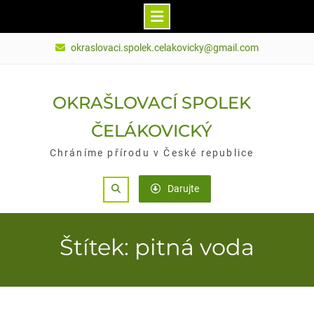
Skip
okraslovaci.spolek.celakovicky@gmail.com
to
content
OKRAŠLOVACÍ SPOLEK
ČELÁKOVICKÝ
Chráníme přírodu v České republice
Search
Darujte
Štítek: pitná voda