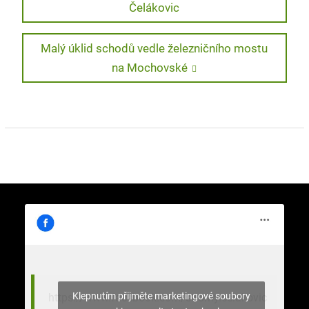
post:
Čelákovic
pro
příspěvek
Next
Malý úklid schodů vedle železničního mostu
post:
na Mochovské
Klepnutím přijměte marketingové soubory
https://www.facebook.com/stromy.celakovic