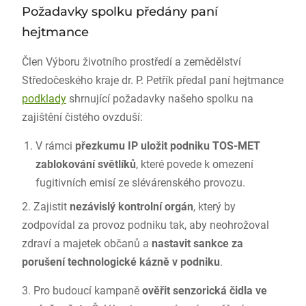
Požadavky spolku předány paní
hejtmance
Člen Výboru životního prostředí a zemědělství
Středočeského kraje dr. P. Petřík předal paní hejtmance
podklady
shrnující požadavky našeho spolku na
zajištění čistého ovzduší:
V rámci
přezkumu IP uložit podniku TOS-MET
zablokování světlíků
, které povede k omezení
fugitivních emisí ze slévárenského provozu.
2. Zajistit
nezávislý kontrolní orgán
, který by
zodpovídal za provoz podniku tak, aby neohrožoval
zdraví a majetek občanů a
nastavit sankce za
porušení technologické kázně v podniku
.
3. Pro budoucí kampaně
ověřit senzorická čidla ve