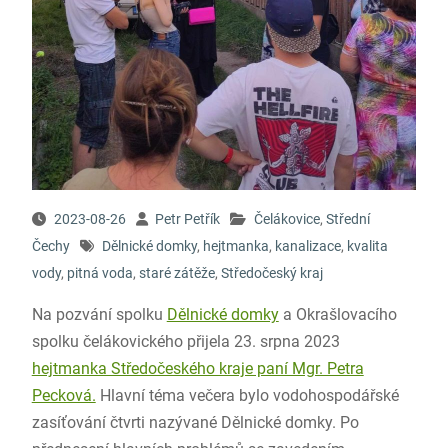
2023-08-26
Petr Petřík
Čelákovice
,
Střední
Čechy
Dělnické domky
,
hejtmanka
,
kanalizace
,
kvalita
vody
,
pitná voda
,
staré zátěže
,
Středočeský kraj
Na pozvání spolku
Dělnické domky
a Okrašlovacího
spolku čelákovického přijela 23. srpna 2023
hejtmanka Středočeského kraje paní Mgr. Petra
Pecková.
Hlavní téma večera bylo vodohospodářské
zasíťování čtvrti nazývané Dělnické domky. Po