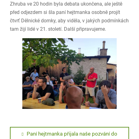
Zhruba ve 20 hodin byla debata ukončena, ale ještě
před odjezdem si šla paní hejtmanka osobně projít
čtvrť Dělnické domky, aby viděla, v jakých podmínkách
tam žijí lidé v 21. století. Další připravujeme.
Navigace
Previous
Paní hejtmanka přijala naše pozvání do