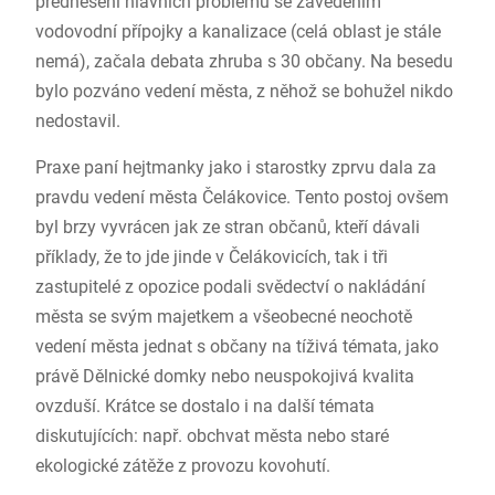
přednesení hlavních problémů se zavedením
vodovodní přípojky a kanalizace (celá oblast je stále
nemá), začala debata zhruba s 30 občany. Na besedu
bylo pozváno vedení města, z něhož se bohužel nikdo
nedostavil.
Praxe paní hejtmanky jako i starostky zprvu dala za
pravdu vedení města Čelákovice. Tento postoj ovšem
byl brzy vyvrácen jak ze stran občanů, kteří dávali
příklady, že to jde jinde v Čelákovicích, tak i tři
zastupitelé z opozice podali svědectví o nakládání
města se svým majetkem a všeobecné neochotě
vedení města jednat s občany na tíživá témata,
jako
právě Dělnické domky nebo neuspokojivá kvalita
ovzduší. Krátce se dostalo i na další témata
diskutujících: např. obchvat města nebo staré
ekologické zátěže z provozu kovohutí.