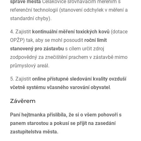
správě města
Čelákovice srovnávacím měřením s
referenční technologií (stanovení odchylek v měření a
standardní chyby).
4. Zajistit
kontinuální měření toxických kovů
(dotace
OPŽP) tak, aby se mohl posoudit
roční limit
stanovený pro zástavbu
s cílem určit zdroj
zodpovědný za znečištění prachem v zástavbě mimo
průmyslový areál.
5. Zajistit
online přístupné sledování kvality ovzduší
včetně systému včasného varování obyvatel
.
Závěrem
Paní hejtmanka přislíbila, že si o všem pohovoří s
panem starostou a pokusí se přijít na zasedání
zastupitelstva města.