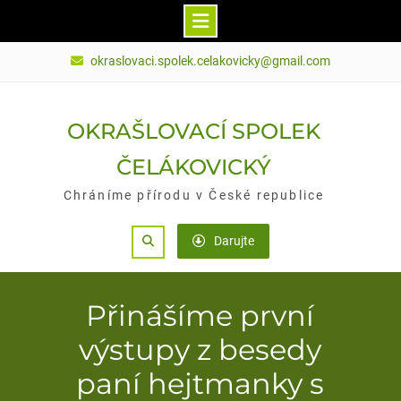
Skip
okraslovaci.spolek.celakovicky@gmail.com
to
content
OKRAŠLOVACÍ SPOLEK
ČELÁKOVICKÝ
Chráníme přírodu v České republice
Search
Darujte
Přinášíme první
výstupy z besedy
paní hejtmanky s