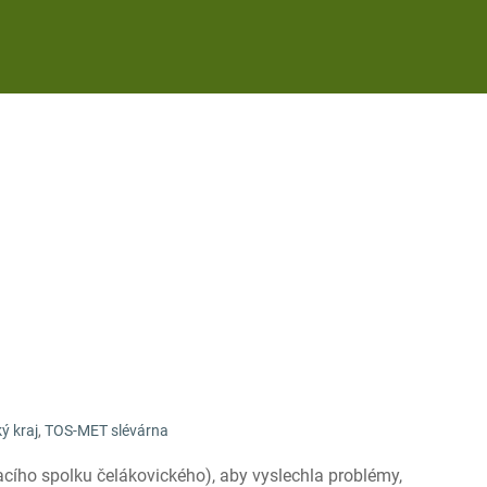
ý kraj
,
TOS-MET slévárna
acího spolku čelákovického), aby vyslechla problémy,