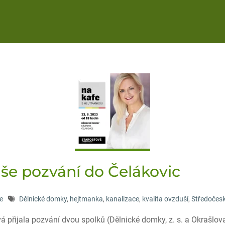
aše pozvání do Čelákovic
e
Dělnické domky
,
hejtmanka
,
kanalizace
,
kvalita ovzduší
,
Středočesk
 přijala pozvání dvou spolků (Dělnické domky, z. s. a Okrašlov