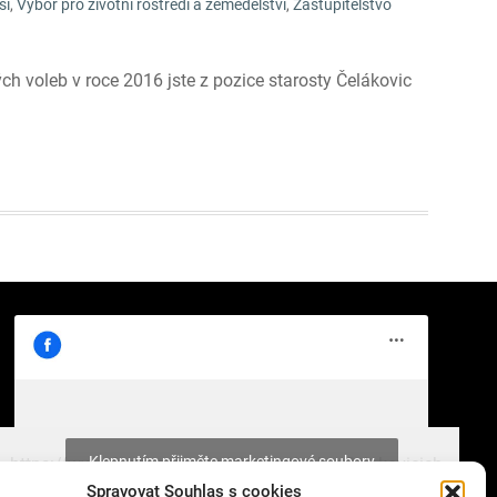
ší
,
Výbor pro životní rostředí a zemědělství
,
Zastupitelstvo
ch voleb v roce 2016 jste z pozice starosty Čelákovic
Klepnutím přijměte marketingové soubory
https://www.facebook.com/cisty.vzduch.v.Celakovicich
cookie a povolte tento obsah
Spravovat Souhlas s cookies