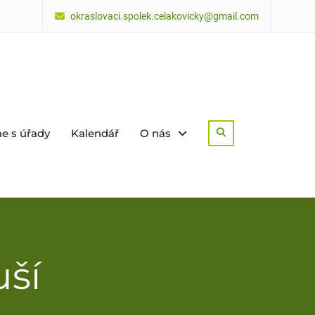
okraslovaci.spolek.celakovicky@gmail.com
e s úřady
Kalendář
O nás
Search
uší