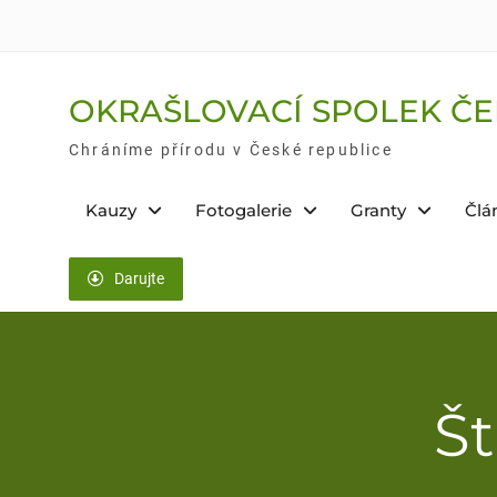
Skip
to
content
OKRAŠLOVACÍ SPOLEK ČE
Chráníme přírodu v České republice
Kauzy
Fotogalerie
Granty
Člá
Darujte
Št