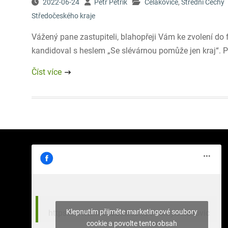
2022-06-24
Petr Petřík
Čelákovice
,
Střední Čechy
Středočeského kraje
Vážený pane zastupiteli, blahopřeji Vám ke zvolení do f
kandidoval s heslem „Se slévárnou pomůže jen kraj“. Po
Číst více
Klepnutím přijměte marketingové soubory
https://www.facebook.com/stromy.celakovic
cookie a povolte tento obsah