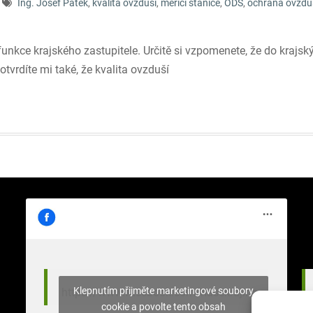
Ing. Josef Pátek
,
kvalita ovzduší
,
měřicí stanice
,
ODS
,
ochrana ovzdu
unkce krajského zastupitele. Určitě si vzpomenete, že do krajský
tvrdíte mi také, že kvalita ovzduší
Klepnutím přijměte marketingové soubory
https://www.facebook.com/nasekrajina
cookie a povolte tento obsah