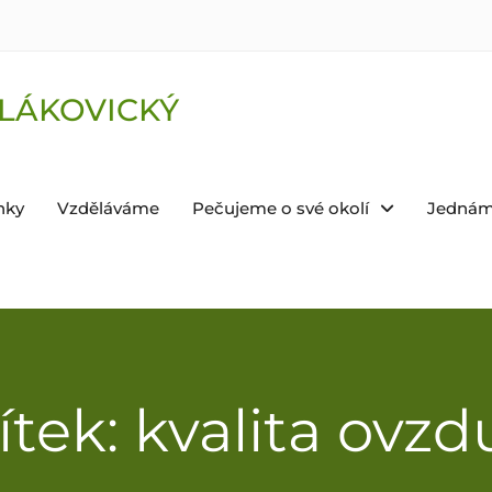
LÁKOVICKÝ
nky
Vzděláváme
Pečujeme o své okolí
Jednám
ítek: kvalita ovzd