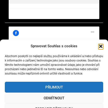
Spravovat Souhlas s cookies
Abychom poskytli co nejlepší služby, používáme k ukládání a/nebo přístupu
Klepnutím přijměte marketingové soubory
https://www.facebook.com/cisty.vzduch.v.Celakovicich
k informacím o zařízení, technologie jako jsou soubory cookies. Souhlas s
cookie a povolte tento obsah
těmito technologiemi nám umožní zpracovávat údaje, jako je chování při
procházení nebo jedinečná ID na tomto webu. Nesouhlas nebo odvolání
souhlasu může nepříznivě ovlivnit určité vlastnosti a funkce.
PŘIJMOUT
ODMÍTNOUT
Copyright © 2022 Okrašlovací spolek čelákovický. All