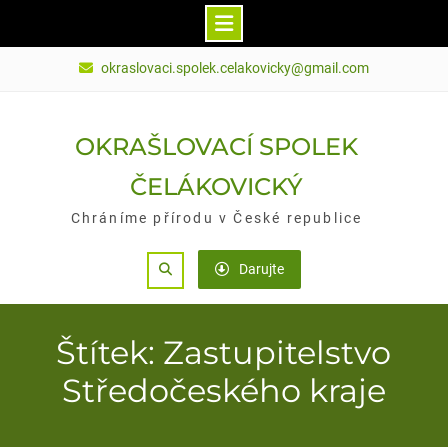
Skip
okraslovaci.spolek.celakovicky@gmail.com
to
content
OKRAŠLOVACÍ SPOLEK
ČELÁKOVICKÝ
Chráníme přírodu v České republice
Search
Darujte
Štítek: Zastupitelstvo
Středočeského kraje