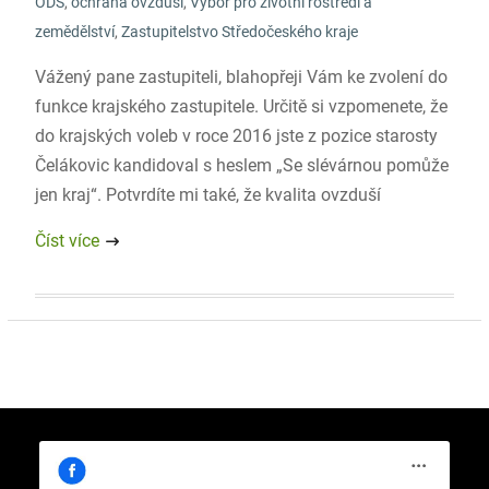
ODS
,
ochrana ovzduší
,
Výbor pro životní rostředí a
zemědělství
,
Zastupitelstvo Středočeského kraje
Vážený pane zastupiteli, blahopřeji Vám ke zvolení do
funkce krajského zastupitele. Určitě si vzpomenete, že
do krajských voleb v roce 2016 jste z pozice starosty
Čelákovic kandidoval s heslem „Se slévárnou pomůže
jen kraj“. Potvrdíte mi také, že kvalita ovzduší
Číst více