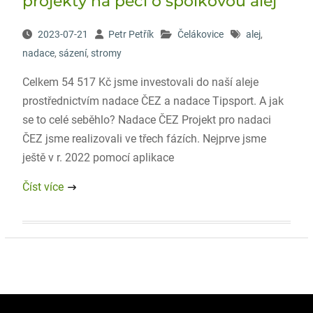
projekty na péči o spolkovou alej
2023-07-21
Petr Petřík
Čelákovice
alej
,
nadace
,
sázení
,
stromy
Celkem 54 517 Kč jsme investovali do naší aleje
prostřednictvím nadace ČEZ a nadace Tipsport. A jak
se to celé seběhlo? Nadace ČEZ Projekt pro nadaci
ČEZ jsme realizovali ve třech fázích. Nejprve jsme
ještě v r. 2022 pomocí aplikace
Číst více