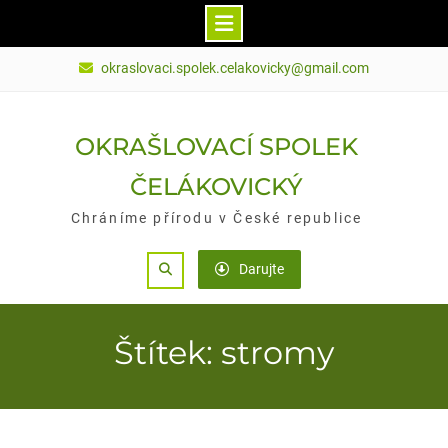
Skip
okraslovaci.spolek.celakovicky@gmail.com
to
content
OKRAŠLOVACÍ SPOLEK
ČELÁKOVICKÝ
Chráníme přírodu v České republice
Search
Darujte
Štítek: stromy