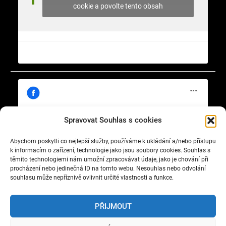
cookie a povolte tento obsah
Spravovat Souhlas s cookies
Abychom poskytli co nejlepší služby, používáme k ukládání a/nebo přístupu
Klepnutím přijměte marketingové soubory
https://www.facebook.com/cisty.vzduch.v.Celakovicich
k informacím o zařízení, technologie jako jsou soubory cookies. Souhlas s
cookie a povolte tento obsah
těmito technologiemi nám umožní zpracovávat údaje, jako je chování při
procházení nebo jedinečná ID na tomto webu. Nesouhlas nebo odvolání
souhlasu může nepříznivě ovlivnit určité vlastnosti a funkce.
PŘIJMOUT