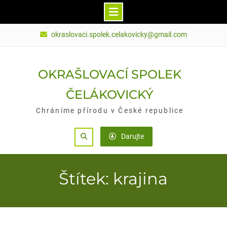
Skip
okraslovaci.spolek.celakovicky@gmail.com
to
content
OKRAŠLOVACÍ SPOLEK
ČELÁKOVICKÝ
Chráníme přírodu v České republice
Search
Darujte
Štítek: krajina