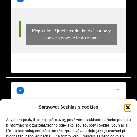
Klepnutím přijměte marketingové soubory
https://www.facebook.com/nasekrajina
cookie a povolte tento obsah
Spravovat Souhlas s cookies
Abychom poskytli co nejlepší služby, používáme k ukládání a/nebo přístupu
Klepnutím přijměte marketingové soubory
https://www.facebook.com/cisty.vzduch.v.Celakovicich
k informacím o zařízení, technologie jako jsou soubory cookies. Souhlas s
cookie a povolte tento obsah
těmito technologiemi nám umožní zpracovávat údaje, jako je chování při
procházení nebo jedinečná ID na tomto webu. Nesouhlas nebo odvolání