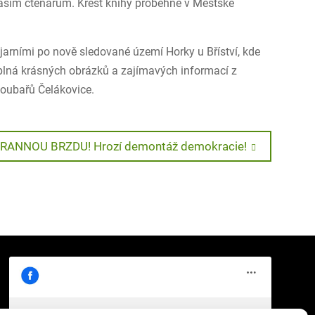
našim čtenářům. Křest knihy proběhne v Městské
 jarními po nově sledované území Horky u Bříství, kde
 plná krásných obrázků a zajímavých informací z
houbařů Čelákovice.
ANNOU BRZDU! Hrozí demontáž demokracie!