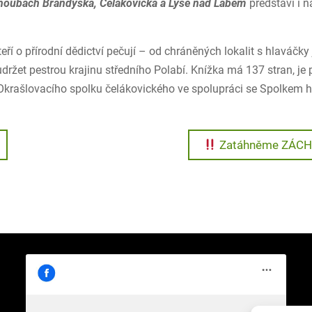
houbách Brandýska, Čelákovicka a Lysé nad Labem
představí i 
ří o přírodní dědictví pečují – od chráněných lokalit s hlaváčky
držet pestrou krajinu středního Polabí. Knížka má 137 stran, je
Okrašlovacího spolku čelákovického ve spolupráci se Spolkem 
Next
Zatáhněme ZÁCHR
post: