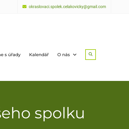
okraslovaci.spolek.celakovicky@gmail.com
e s úřady
Kalendář
O nás
Search
šeho spolku