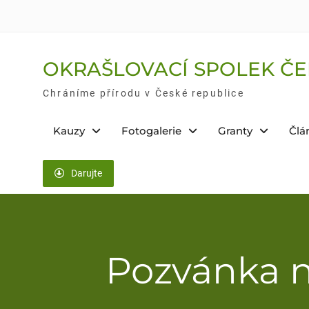
Skip
to
content
OKRAŠLOVACÍ SPOLEK ČE
Chráníme přírodu v České republice
Kauzy
Fotogalerie
Granty
Člá
Darujte
Pozvánka n