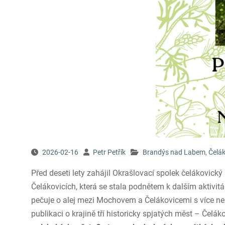
2026-02-16
Petr Petřík
Brandýs nad Labem
,
Čelák
Před deseti lety zahájil Okrašlovací spolek čelákovic
Čelákovicích, která se stala podnětem k dalším aktivi
pečuje o alej mezi Mochovem a Čelákovicemi s více ne
publikaci o krajině tří historicky spjatých měst – Če