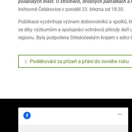
polabských měst. O stromech, drobných památkách a 
knihovně Čelákovice v pondělí 23. března od 18:30.
Publikace vyzdvihuje význam dobrovolníků a spolků, kte
se díky výzkumům a spolupráci ochránců přírody daří u
regionu. Byla podpořena Středočeským krajem v edici 
Navigace
Previous
Poděkování za přízeň a přání do nového roku
post:
pro
příspěvek