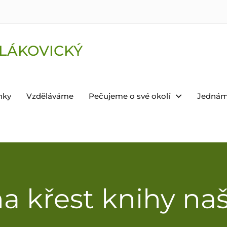
LÁKOVICKÝ
nky
Vzděláváme
Pečujeme o své okolí
Jednám
a křest knihy na