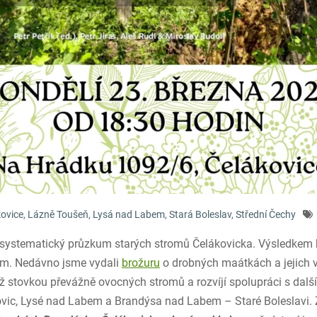
ovice
,
Lázně Toušeň
,
Lysá nad Labem
,
Stará Boleslav
,
Střední Čechy
ký systematický průzkum starých stromů Čelákovicka. Výsledkem
tám. Nedávno jsme vydali
brožuru
o drobných maátkách a jejich 
ž stovkou převážně ovocných stromů a rozvíjí spolupráci s dal
lákovic, Lysé nad Labem a Brandýsa nad Labem – Staré Boleslavi