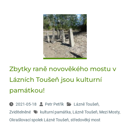
Zbytky raně novověkého mostu v
Lázních Toušeň jsou kulturní
památkou!
2021-05-18
Petr Petřík
Lázně Toušeň
,
Zviditelněné
kulturní památka
,
Lázně Toušeň
,
Mezi Mosty
,
Okrašlovací spolek Lázně Toušeň
,
středověký most