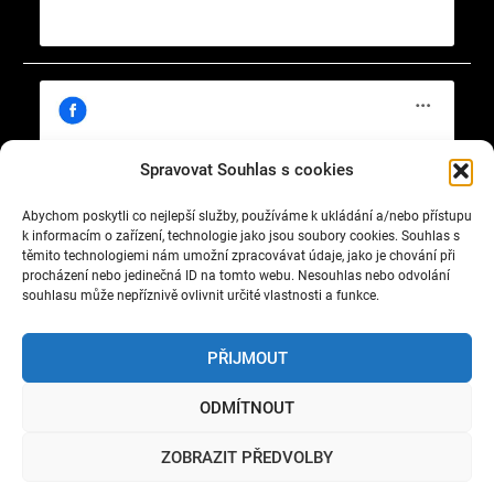
Spravovat Souhlas s cookies
Abychom poskytli co nejlepší služby, používáme k ukládání a/nebo přístupu
Klepnutím přijměte marketingové soubory
https://www.facebook.com/cisty.vzduch.v.Celakovicich
k informacím o zařízení, technologie jako jsou soubory cookies. Souhlas s
cookie a povolte tento obsah
těmito technologiemi nám umožní zpracovávat údaje, jako je chování při
procházení nebo jedinečná ID na tomto webu. Nesouhlas nebo odvolání
souhlasu může nepříznivě ovlivnit určité vlastnosti a funkce.
PŘIJMOUT
ODMÍTNOUT
Copyright © 2022 Okrašlovací spolek čelákovický. All
ZOBRAZIT PŘEDVOLBY
rights reserved.