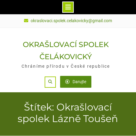
Skip
okraslovaci.spolek.celakovicky@gmail.com
to
content
OKRAŠLOVACÍ SPOLEK
ČELÁKOVICKÝ
Chráníme přírodu v České republice
Search
Darujte
Štítek: Okrašlovací
spolek Lázně Toušeň