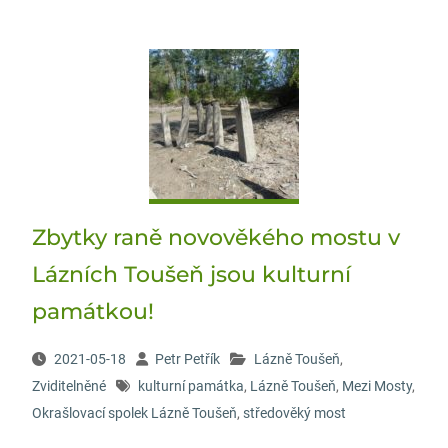
Zbytky raně novověkého mostu v
Lázních Toušeň jsou kulturní
památkou!
2021-05-18
Petr Petřík
Lázně Toušeň
,
Zviditelněné
kulturní památka
,
Lázně Toušeň
,
Mezi Mosty
,
Okrašlovací spolek Lázně Toušeň
,
středověký most