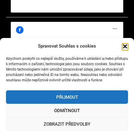
Spravovat Souhlas s cookies
Abychom poskytli co nejlepší služby, používáme k ukládání a/nebo přístupu
Klepnutím přijměte marketingové soubory
https://www.facebook.com/cisty.vzduch.v.Celakovicich
k informacím o zařízení, technologie jako jsou soubory cookies. Souhlas s
cookie a povolte tento obsah
těmito technologiemi nám umožní zpracovávat údaje, jako je chování při
procházení nebo jedinečná ID na tomto webu. Nesouhlas nebo odvolání
souhlasu může nepříznivě ovlivnit určité vlastnosti a funkce.
PŘIJMOUT
ODMÍTNOUT
Copyright © 2022 Okrašlovací spolek čelákovický. All
ZOBRAZIT PŘEDVOLBY
rights reserved.