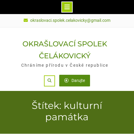
Skip
okraslovaci.spolek.celakovicky@gmail.com
to
content
OKRAŠLOVACÍ SPOLEK
ČELÁKOVICKÝ
Chráníme přírodu v České republice
Search
Darujte
Štítek: kulturní
památka