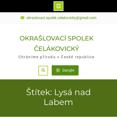
Skip
okraslovaci.spolek.celakovicky@gmail.com
to
content
OKRAŠLOVACÍ SPOLEK
ČELÁKOVICKÝ
Chráníme přírodu v České republice
Search
Darujte
Štítek: Lysá nad
Labem