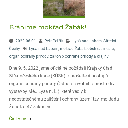
Bráníme mokřad Žabák!
2022-06-01
Petr Petřík
Lysá nad Labem
,
Střední
Čechy
Lysá nad Labem
,
mokřad Žabák
,
obchvat města
,
orgán ochrany přírody
,
zákon o ochraně přírody a krajiny
Dne 9. 5. 2022 jsme oficiálně požádali Krajský úřad
Středočeského kraje (KÚSK) o prošetření postupů
orgánu ochrany přírody (Odboru źivotního prostředí a
výstavby MěÚ Lysá n. L.), které vedly k
nedostatečnému zajištění ochrany území tzv. mokřadu
Žabák a 47 zákonem
Číst více