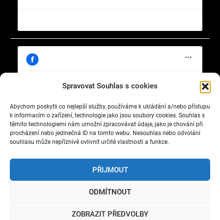
Spravovat Souhlas s cookies
Abychom poskytli co nejlepší služby, používáme k ukládání a/nebo přístupu
Klepnutím přijměte marketingové soubory
https://www.facebook.com/cisty.vzduch.v.Celakovicich
k informacím o zařízení, technologie jako jsou soubory cookies. Souhlas s
cookie a povolte tento obsah
těmito technologiemi nám umožní zpracovávat údaje, jako je chování při
procházení nebo jedinečná ID na tomto webu. Nesouhlas nebo odvolání
souhlasu může nepříznivě ovlivnit určité vlastnosti a funkce.
PŘIJMOUT
ODMÍTNOUT
Copyright © 2022 Okrašlovací spolek čelákovický. All
ZOBRAZIT PŘEDVOLBY