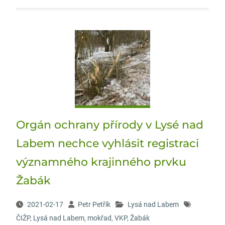
Orgán ochrany přírody v Lysé nad
Labem nechce vyhlásit registraci
významného krajinného prvku
Žabák
2021-02-17
Petr Petřík
Lysá nad Labem
ČIŽP
,
Lysá nad Labem
,
mokřad
,
VKP
,
Žabák