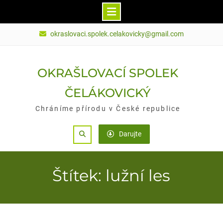
Skip
okraslovaci.spolek.celakovicky@gmail.com
to
content
OKRAŠLOVACÍ SPOLEK
ČELÁKOVICKÝ
Chráníme přírodu v České republice
Search
Darujte
Štítek: lužní les