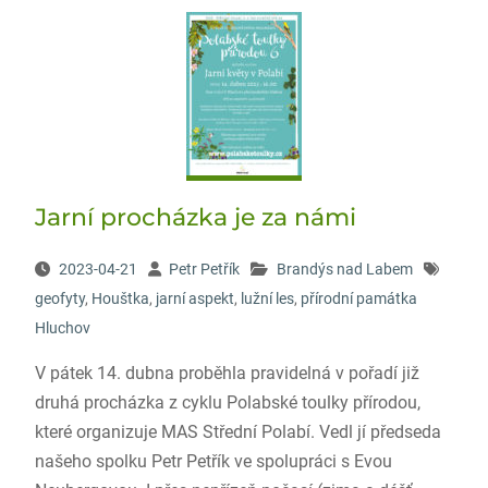
Jarní procházka je za námi
2023-04-21
Petr Petřík
Brandýs nad Labem
geofyty
,
Houštka
,
jarní aspekt
,
lužní les
,
přírodní památka
Hluchov
V pátek 14. dubna proběhla pravidelná v pořadí již
druhá procházka z cyklu Polabské toulky přírodou,
které organizuje MAS Střední Polabí. Vedl jí předseda
našeho spolku Petr Petřík ve spolupráci s Evou