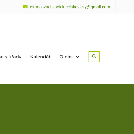
okraslovaci.spolek.celakovicky@gmail.com
e s úřady
Kalendář
O nás
Search