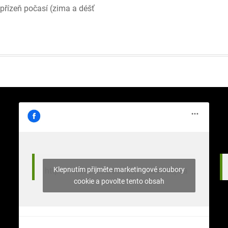
epřízeň počasí (zima a déšť
Klepnutím přijměte marketingové soubory
https://www.facebook.com/nasekrajina
cookie a povolte tento obsah