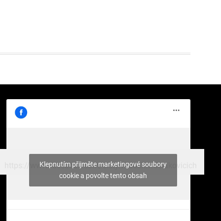
Klepnutím přijměte marketingové soubory
https://www.facebook.com/cisty.vzduch.v.Celakovicich
cookie a povolte tento obsah