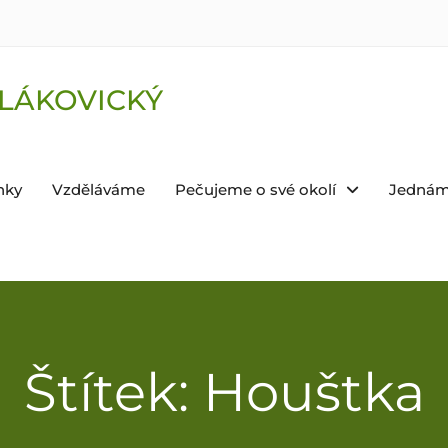
LÁKOVICKÝ
nky
Vzděláváme
Pečujeme o své okolí
Jednám
Štítek: Houštka