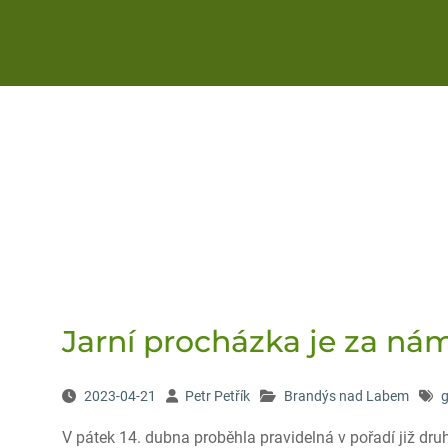
Jarní procházka je za ná
2023-04-21
Petr Petřík
Brandýs nad Labem
g
V pátek 14. dubna proběhla pravidelná v pořadí již dru