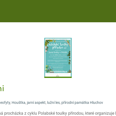
mi
eofyty
,
Houštka
,
jarní aspekt
,
lužní les
,
přírodní památka Hluchov
há procházka z cyklu Polabské toulky přírodou, které organizuje