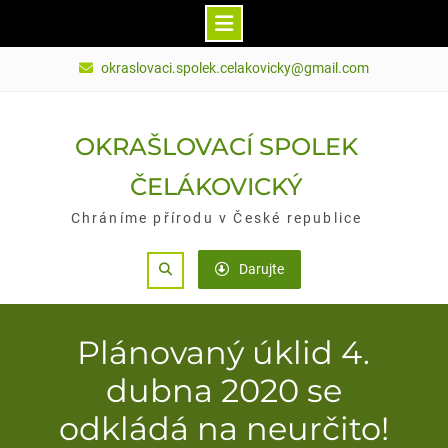
Skip
okraslovaci.spolek.celakovicky@gmail.com
to
content
OKRAŠLOVACÍ SPOLEK
ČELÁKOVICKÝ
Chráníme přírodu v České republice
Search
Darujte
Plánovaný úklid 4.
dubna 2020 se
odkládá na neurčito!