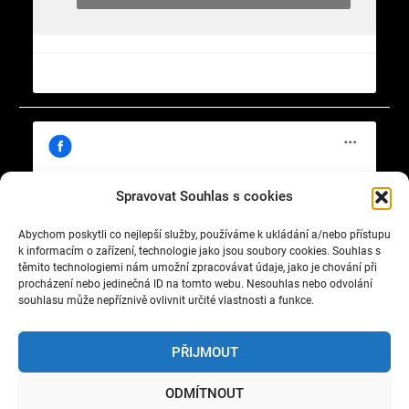
Spravovat Souhlas s cookies
Abychom poskytli co nejlepší služby, používáme k ukládání a/nebo přístupu
Klepnutím přijměte marketingové soubory
https://www.facebook.com/cisty.vzduch.v.Celakovicich
k informacím o zařízení, technologie jako jsou soubory cookies. Souhlas s
cookie a povolte tento obsah
těmito technologiemi nám umožní zpracovávat údaje, jako je chování při
procházení nebo jedinečná ID na tomto webu. Nesouhlas nebo odvolání
souhlasu může nepříznivě ovlivnit určité vlastnosti a funkce.
PŘIJMOUT
ODMÍTNOUT