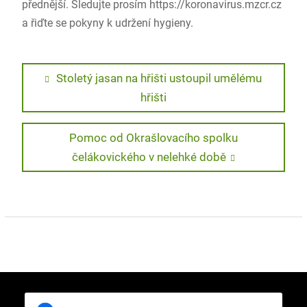
přednější. Sledujte prosím https://koronavirus.mzcr.cz
a řiďte se pokyny k udržení hygieny.
Navigace
Previous
Stoletý jasan na hřišti ustoupil umělému
post:
hřišti
pro
příspěvek
Next
Pomoc od Okrašlovacího spolku
post:
čelákovického v nelehké době