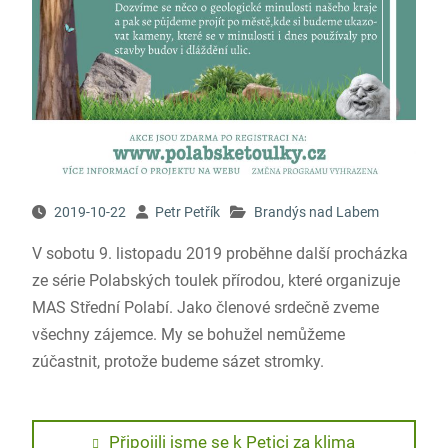
2019-10-22
Petr Petřík
Brandýs nad Labem
V sobotu 9. listopadu 2019 proběhne další procházka
ze série Polabských toulek přírodou, které organizuje
MAS Střední Polabí. Jako členové srdečně zveme
všechny zájemce. My se bohužel nemůžeme
zúčastnit, protože budeme sázet stromky.
Navigace
Previous
Připojili jsme se k Petici za klima