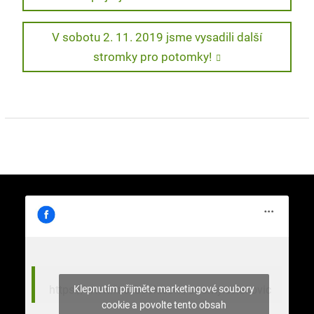
post:
pro
Next
V sobotu 2. 11. 2019 jsme vysadili další
příspěvek
post:
stromky pro potomky!
Klepnutím přijměte marketingové soubory
https://www.facebook.com/stromy.celakovic
cookie a povolte tento obsah