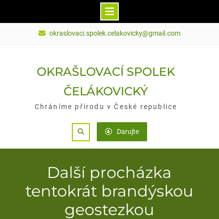
Skip
okraslovaci.spolek.celakovicky@gmail.com
to
content
OKRAŠLOVACÍ SPOLEK
ČELÁKOVICKÝ
Chráníme přírodu v České republice
Search
Darujte
Další procházka
tentokrát brandýskou
geostezkou