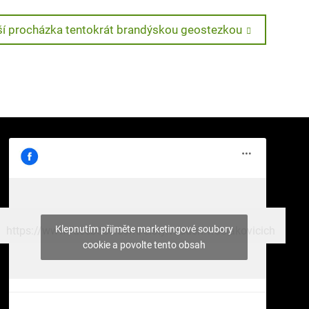
t
ší procházka tentokrát brandýskou geostezkou
:
Klepnutím přijměte marketingové soubory
https://www.facebook.com/cisty.vzduch.v.Celakovicich
cookie a povolte tento obsah