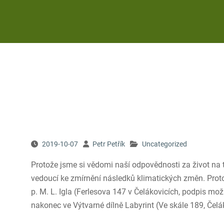
2019-10-07
Petr Petřík
Uncategorized
Protože jsme si vědomi naší odpovědnosti za život na t
vedoucí ke zmírnění následků klimatických změn. Proto j
p. M. L. Igla (Ferlesova 147 v Čelákovicích, podpis mo
nakonec ve Výtvarné dílně Labyrint (Ve skále 189, Če