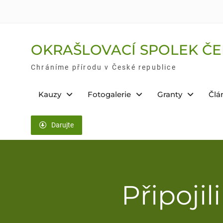
Skip
to
content
OKRAŠLOVACÍ SPOLEK ČE
Chráníme přírodu v České republice
Kauzy
Fotogalerie
Granty
Člá
Darujte
Připojil