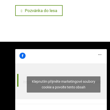
Navigace
Previous
Pozvánka do lesa
post:
pro
příspěvek
Klepnutím přijměte marketingové soubory
https://www.facebook.com/stromy.celakovic
cookie a povolte tento obsah