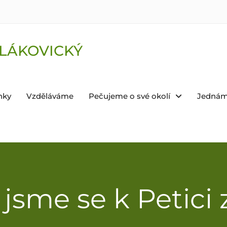
LÁKOVICKÝ
nky
Vzděláváme
Pečujeme o své okolí
Jednám
i jsme se k Petici