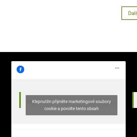
Nex
Dal
post
Klepnutím přijměte marketingové soubory
https://www.facebook.com/nasekrajina
cookie a povolte tento obsah