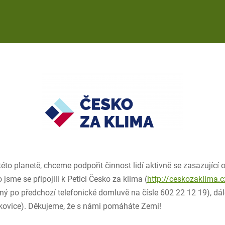
éto planetě, chceme podpořit činnost lidí aktivně se zasazující 
sme se připojili k Petici Česko za klima (
http://ceskozaklima.c
žný po předchozí telefonické domluvě na čísle 602 22 12 19), dá
lákovice). Děkujeme, že s námi pomáháte Zemi!