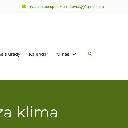
okraslovaci.spolek.celakovicky@gmail.com
e s úřady
Kalendář
O nás
Search
 za klima