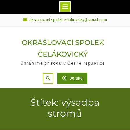
Skip
okraslovaci.spolek.celakovicky@gmail.com
to
content
OKRAŠLOVACÍ SPOLEK
ČELÁKOVICKÝ
Chráníme přírodu v České republice
Search
Darujte
Štítek: výsadba
stromů