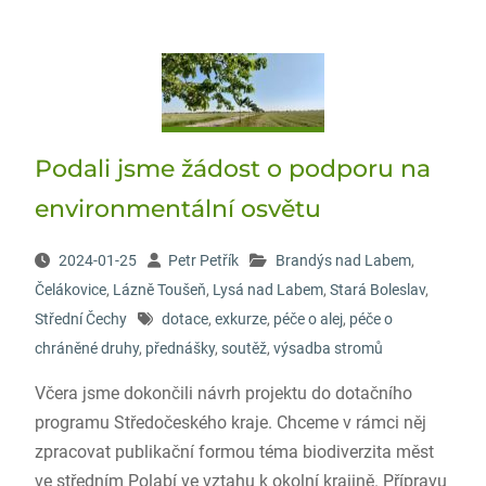
Podali jsme žádost o podporu na
environmentální osvětu
2024-01-25
Petr Petřík
Brandýs nad Labem
,
Čelákovice
,
Lázně Toušeň
,
Lysá nad Labem
,
Stará Boleslav
,
Střední Čechy
dotace
,
exkurze
,
péče o alej
,
péče o
chráněné druhy
,
přednášky
,
soutěž
,
výsadba stromů
Včera jsme dokončili návrh projektu do dotačního
programu Středočeského kraje. Chceme v rámci něj
zpracovat publikační formou téma biodiverzita měst
ve středním Polabí ve vztahu k okolní krajině. Přípravu