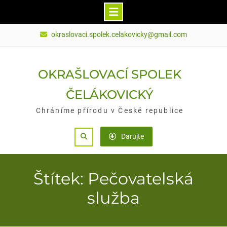
Skip
okraslovaci.spolek.celakovicky@gmail.com
to
content
OKRAŠLOVACÍ SPOLEK
ČELÁKOVICKÝ
Chráníme přírodu v České republice
Search
Darujte
Štítek: Pečovatelská
služba