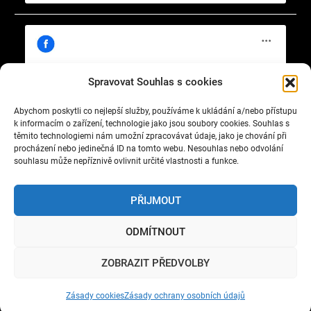
Spravovat Souhlas s cookies
Abychom poskytli co nejlepší služby, používáme k ukládání a/nebo přístupu
Klepnutím přijměte marketingové soubory
https://www.facebook.com/cisty.vzduch.v.Celakovicich
k informacím o zařízení, technologie jako jsou soubory cookies. Souhlas s
cookie a povolte tento obsah
těmito technologiemi nám umožní zpracovávat údaje, jako je chování při
procházení nebo jedinečná ID na tomto webu. Nesouhlas nebo odvolání
souhlasu může nepříznivě ovlivnit určité vlastnosti a funkce.
PŘIJMOUT
ODMÍTNOUT
Copyright © 2022 Okrašlovací spolek čelákovický. All
ZOBRAZIT PŘEDVOLBY
rights reserved.
Nature Bliss by
WEN Themes
Zásady cookies
Zásady ochrany osobních údajů