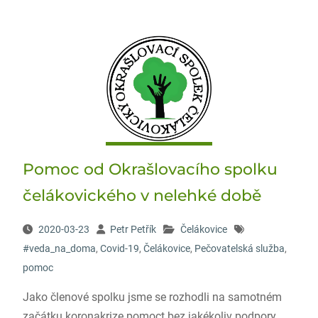
Pomoc od Okrašlovacího spolku
čelákovického v nelehké době
2020-03-23
Petr Petřík
Čelákovice
#veda_na_doma
,
Covid-19
,
Čelákovice
,
Pečovatelská služba
,
pomoc
Jako členové spolku jsme se rozhodli na samotném
začátku koronakrize pomoct bez jakékoliv podpory