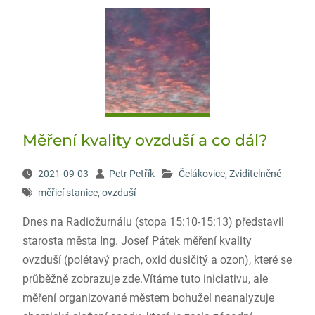
Měření kvality ovzduší a co dál?
2021-09-03
Petr Petřík
Čelákovice
,
Zviditelněné
měřicí stanice
,
ovzduší
Dnes na Radiožurnálu (stopa 15:10-15:13) představil
starosta města Ing. Josef Pátek měření kvality
ovzduší (polétavý prach, oxid dusičitý a ozon), které se
průběžně zobrazuje zde.Vítáme tuto iniciativu, ale
měření organizované městem bohužel neanalyzuje