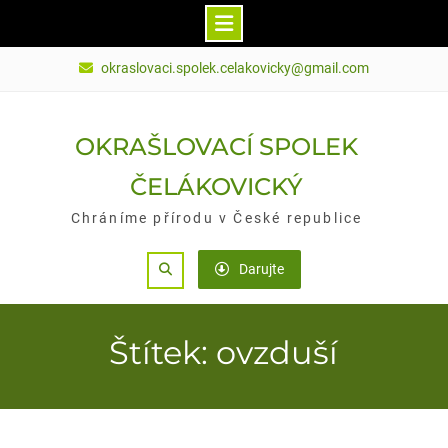
Skip
okraslovaci.spolek.celakovicky@gmail.com
to
content
OKRAŠLOVACÍ SPOLEK
ČELÁKOVICKÝ
Chráníme přírodu v České republice
Search
Darujte
Štítek: ovzduší