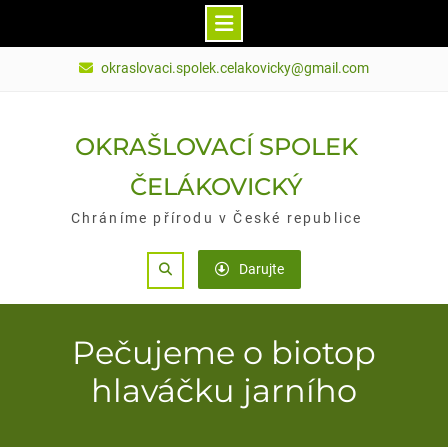
Skip
okraslovaci.spolek.celakovicky@gmail.com
to
content
OKRAŠLOVACÍ SPOLEK
ČELÁKOVICKÝ
Chráníme přírodu v České republice
Search
Darujte
Pečujeme o biotop
hlaváčku jarního