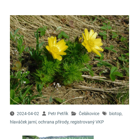
2024-04-02
Petr Petřík
Čelákovice
biotop
,
hlaváček jarní
,
ochrana přírody
,
registrovaný VKP