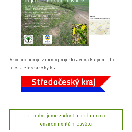
Akci podporuje v rámci projektu Jedna krajina – tři
města Středočeský kraj.
Navigace
Previous
Podali jsme žádost o podporu na
post:
environmentální osvětu
pro