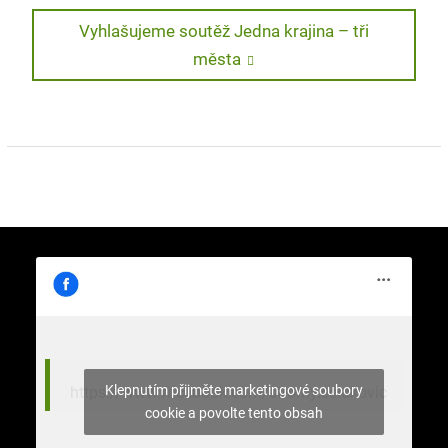
příspěvek
Next
Vyhlašujeme soutěž Jedna krajina – tři
post:
města
Klepnutím přijměte marketingové soubory
https://www.facebook.com/stromy.celakovic
cookie a povolte tento obsah