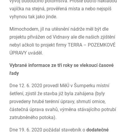
vývoj budoucího potomstva. Prostě buďto nakladou
vajíčka na stejná, prověřená místa a nebo nejspíš
vyhynou tak jako jinde.
Mimochodem, jíl na utěsnění nádrže měl být dle
projektu přivážen od Vidnavy ale dle našich zjištění
nebyl ačkoli to projekt firmy TERRA – POZEMKOVÉ
ÚPRAVY uváděl.
Vybrané informace ze tři roky se vlekoucí časové
řady
Dne 12. 6. 2020 provedl MěÚ v Šumperku místní
šetření, zjistil že stavba již byla zahájena (byly
provedeny hrubé terénní úpravy, shrnutí ornice,
částečná úprava svahů, výměna stávajícího potrubí
zatrubněného potoka).
Dne 19. 6. 2020 požádal stavebník o
dodatečné