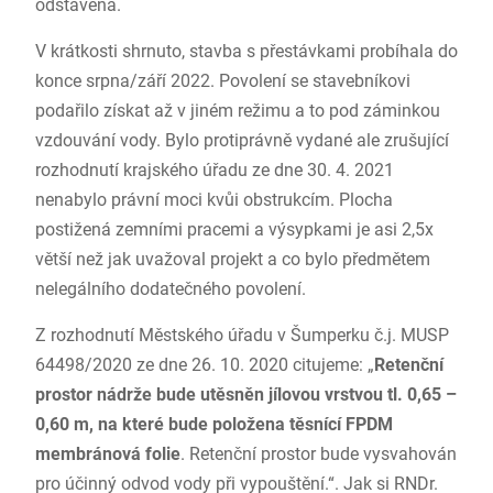
odstavena.
V krátkosti shrnuto, stavba s přestávkami probíhala do
konce srpna/září 2022. Povolení se stavebníkovi
podařilo získat až v jiném režimu a to pod záminkou
vzdouvání vody. Bylo protiprávně vydané ale zrušující
rozhodnutí krajského úřadu ze dne 30. 4. 2021
nenabylo právní moci kvůi obstrukcím. Plocha
postižená zemními pracemi a výsypkami je asi 2,5x
větší než jak uvažoval projekt a co bylo předmětem
nelegálního dodatečného povolení.
Z rozhodnutí Městského úřadu v Šumperku č.j. MUSP
64498/2020 ze dne 26. 10. 2020 citujeme: „
Retenční
prostor nádrže bude utěsněn jílovou vrstvou tl. 0,65 –
0,60 m, na které bude položena těsnící FPDM
membránová folie
. Retenční prostor bude vysvahován
pro účinný odvod vody při vypouštění.“. Jak si RNDr.