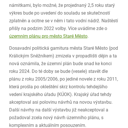
námitkami, bylo možné, že projednaný 2,5 roku starý
výkres bude po uvedení do souladu se skutečností
zplatněn a ocitne se v něm i tato vodní nádrž. Naštěstí
přišly na podzim 2022 volby. Více uvádíme zde o
územním plánu pro město Staré Město
.
Dosavadní politická garnitura města Staré Město (pod
Králickým Sněžníkem) zmizela v propadlišti dějin a ta
nová oznámila, že územní plán bude snad ke konci
roku 2024. Do té doby se bude (vesele) stavět dle
plánu z roku 2005/2006, po jediné novele z roku 2011,
která prošla po okleštění skrz kontrolu tehdejšího
vedení krajského úřadu (KÚOK). Krajský úřad tehdy
akceptoval asi polovinu návrhů na novou výstavbu.
Další návrhy na další výstavbu již neakceptoval a
požadoval zcela nový návrh územního plánu, s
komplexním a aktuálním posouzením.