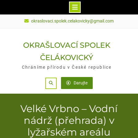
Skip
okraslovaci.spolek.celakovicky@gmail.com
to
content
OKRAŠLOVACÍ SPOLEK
ČELÁKOVICKÝ
Chráníme přírodu v České republice
Search
Darujte
Velké Vrbno – Vodní
nádrž (přehrada) v
lyžařském areálu