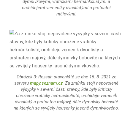
dymnivkovými, vratičkami heřmánkolistými a
orchidejemi vemeníky dvoulistými a prstnatci
májovými.
Obrázek 3: Rozsah staveniště ze dne 15. 8. 2021 ze
serveru
mapy.seznam.cz
. Za zmínku stojí nepovolené
výsypky v severní části stavby, kde byly kriticky
ohrožené vratičky heřmánkolisté, orchideje vemeník
dvoulistý a prstnatec májový, dále dymnivky bobovité
na kterých se vyvíjely housenky jasoně dymnivkového.