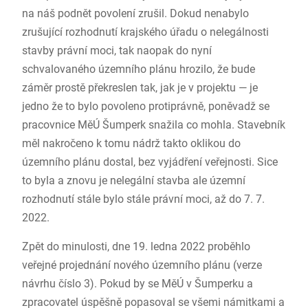
na náš podnět povolení zrušil. Dokud nenabylo
zrušující rozhodnutí krajského úřadu o nelegálnosti
stavby právní moci, tak naopak do nyní
schvalovaného územního plánu hrozilo, že bude
záměr prostě překreslen tak, jak je v projektu — je
jedno že to bylo povoleno protiprávně, poněvadž se
pracovnice MěÚ Šumperk snažila co mohla. Stavebník
měl nakročeno k tomu nádrž takto oklikou do
územního plánu dostal, bez vyjádření veřejnosti. Sice
to byla a znovu je nelegální stavba ale územní
rozhodnutí stále bylo stále právní moci, až do 7. 7.
2022.
Zpět do minulosti, dne 19. ledna 2022 proběhlo
veřejné projednání nového územního plánu (verze
návrhu číslo 3). Pokud by se MěÚ v Šumperku a
zpracovatel úspěšně popasoval se všemi námitkami a