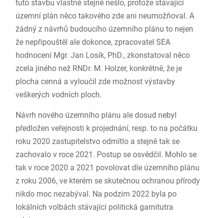
tuto stavbu vlastně stejně nešlo, protože stávající
územní plán něco takového zde ani neumožňoval. A
žádný z návrhů budoucího územního plánu to nejen
že nepřipouštěl ale dokonce, zpracovatel SEA
hodnocení Mgr. Jan Losík, PhD., zkonstatoval něco
zcela jiného než RNDr. M. Holzer, konkrétně, že je
plocha cenná a vyloučil zde možnost výstavby
veškerých vodních ploch.
Návrh nového územního plánu ale dosud nebyl
předložen veřejnosti k projednání, resp. to na počátku
roku 2020 zastupitelstvo odmítlo a stejně tak se
zachovalo v roce 2021. Postup se osvědčil. Mohlo se
tak v roce 2020 a 2021 povolovat dle územního plánu
z roku 2006, ve kterém se skutečnou ochranou přírody
nikdo moc nezabýval. Na podzim 2022 byla po
lokálních volbách stávající politická garnitutra