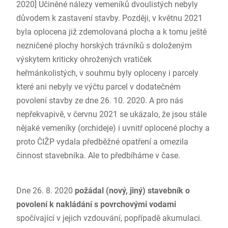
2020] Učiněné nálezy vemeníků dvoulistých nebyly
důvodem k zastavení stavby. Později, v květnu 2021
byla oplocena již zdemolovaná plocha a k tomu ještě
nezničené plochy horských trávníků s doloženým
výskytem kriticky ohrožených vratiček
heřmánkolistých, v souhrnu byly oploceny i parcely
které ani nebyly ve výčtu parcel v dodatečném
povolení stavby ze dne 26. 10. 2020. A pro nás
nepřekvapivě, v červnu 2021 se ukázalo, že jsou stále
nějaké vemeníky (orchideje) i uvnitř oplocené plochy a
proto ČIŽP vydala předběžné opatření a omezila
činnost stavebníka. Ale to předbíháme v čase.
Dne 26. 8. 2020
požádal (nový, jiný) stavebník o
povolení k nakládání s povrchovými vodami
spočívající v jejich vzdouvání, popřípadě akumulaci.