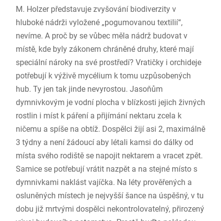
M. Holzer představuje zvyšování biodiverzity v
hluboké nádrži vyložené „pogumovanou textilií“,
nevíme. A proč by se vůbec měla nádrž budovat v
místě, kde byly zákonem chráněné druhy, které mají
speciální nároky na své prostředí? Vratičky i orchideje
potřebují k výživě mycélium k tomu uzpůsobených
hub. Ty jen tak jinde nevyrostou. Jasoňům
dymnivkovým je vodní plocha v blízkosti jejich živných
rostlin i míst k páření a přijímání nektaru zcela k
ničemu a spíše na obtíž. Dospělci žijí asi 2, maximálně
3 týdny a není žádoucí aby létali kamsi do dálky od
místa svého rodiště se napojit nektarem a vracet zpět.
Samice se potřebují vrátit nazpět a na stejné místo s
dymnivkami naklást vajíčka. Na léty prověřených a
osluněných místech je nejvyšší šance na úspěšný, v tu
dobu již mrtvými dospělci nekontrolovatelný, přirozený