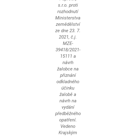
s.r.o. proti
rozhodnutí
Ministerstva
zemědělství
ze dne 23. 7.
2021, č.j.
MZE-
39418/2021-
15111 a
návrh
žalobce na
přiznání
odkladného
účinku
žalobě a
návrh na
vydání
předběžného
opatření.
Vedeno
Krajským