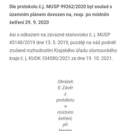
Dle protokolu č.j. MUSP 99262/2020 byl soulad s
územním plánem dovozen na, resp. po místním
šetření 29. 9. 2020
Asi s odkazem na závazné stanovisko č. j. MUSP
45148/2019 dne 13. 5. 2019, později na náš podnět
zrušené rozhodnutím Krajského úřadu olomouckého
kraje č. j. KUOK 104580/2021 ze dne 19. 10. 2021.
Obrázek
5: Závěr
z
protokolu
o
místním
šetření,
při
kterém