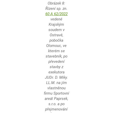
Obrázek 8:
Řízení sp. zn.
60 A 62/2022
vedené
Krajským
soudem v
Ostravě,
pobočka
Olomouc
,
ve
kterém se
stavebník, po
převedení
stavby z
exekutora
JUDr. D. Miky.
LL.M. na jím
vlastněnou
firmu Sportovní
areál Paprsek,
s.r.o. a po
přejmenování