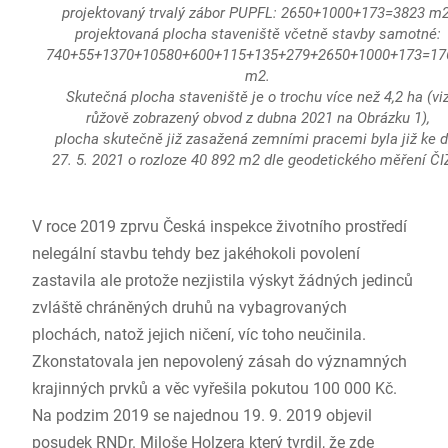
projektovaný trvalý zábor PUPFL: 2650+1000+173=3823 m2
projektovaná plocha staveniště včetně stavby samotné:
740+55+1370+10580+600+115+135+279+2650+1000+173=17
m2.
Skutečná plocha staveniště je o trochu více než 4,2 ha (vi
růžově zobrazený obvod z dubna 2021 na Obrázku 1),
plocha skutečně již zasažená zemními pracemi byla již ke d
27. 5. 2021 o rozloze 40 892 m2 dle geodetického měření ČI
V roce 2019 zprvu Česká inspekce životního prostředí
nelegální stavbu tehdy bez jakéhokoli povolení
zastavila ale protože nezjistila výskyt žádných jedinců
zvláště chráněných druhů na vybagrovaných
plochách, natož jejich ničení, víc toho neučinila.
Zkonstatovala jen nepovolený zásah do významných
krajinných prvků a věc vyřešila pokutou 100 000 Kč.
Na podzim 2019 se najednou 19. 9. 2019 objevil
posudek RNDr. Miloše Holzera který tvrdil, že zde