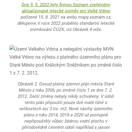
Dne 9. 5. 2022 byly firmou Seznam zveřejněny
aktualizované letecké snímky pro Velké Vrbno
pořízené 15. 8. 2021 na webu mapy.seznam.cz,
děkujeme.V roce 2022 proběhlo standartní letecké
snímkování ČÚZK, viz Obrázek 4 níže.
Obrázek 2: Dosud platný územní plán města Staré
Město z roku 2006, po změně číslo 1 ze dne 7. 2.
2012. Další změny nebyly nikdy schváleny. V údolí
tento plán připouští pouze dvě malé tůně o
velikostech asi 3 tis. m2. Nové návrhy územního
plánu z roku 2014, 2018 a 2020 už postupně
nepřipouštěly vůbec žádnou vodní plochu v
přírodovědně cenném údolí například s jasoni