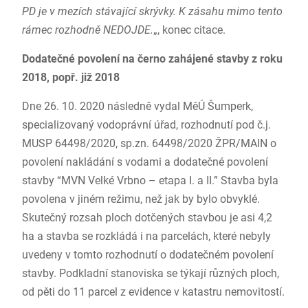
PD je v mezích stávající skrývky. K zásahu mimo tento
rámec rozhodně NEDOJDE.
„, konec citace.
Dodatečné povolení na černo zahájené stavby z roku
2018, popř. již 2018
Dne 26. 10. 2020 následně vydal MěÚ Šumperk,
specializovaný vodoprávní úřad, rozhodnutí pod č.j.
MUSP 64498/2020, sp.zn. 64498/2020 ŽPR/MAIN o
povolení nakládání s vodami a dodatečné povolení
stavby “MVN Velké Vrbno – etapa I. a II.” Stavba byla
povolena v jiném režimu, než jak by bylo obvyklé.
Skutečný rozsah ploch dotčených stavbou je asi 4,2
ha a stavba se rozkládá i na parcelách, které nebyly
uvedeny v tomto rozhodnutí o dodatečném povolení
stavby. Podkladní stanoviska se týkají různých ploch,
od pěti do 11 parcel z evidence v katastru nemovitostí.