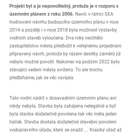
Projekt byl a je nepovolitelný, protože je v rozporu s
územním plánem z roku 2006.
Navíc v rámci SEA
hodnocení návrhu budoucího územního plánu v roce
2014 a později i v roce 2018 byla možnost výstavby
vodních staveb vyloučena. Dva roky nechtělo
zastupitelstvo města předložit k veřejnému projednání
připravený návrh, protože by rázem desítky záměrů již
nebylo možné povolit. Nakonec na podzim 2022 bylo
stávající vedení města svrženo. To ale trochu
předbíháme, jak se věc vyvíjela.
Tato vodní nádrž v dosavadním územním plánu ani
nikdy nebyla. Stavba byla zahájena nelegálně a byť
byla stavba dodatečně povolena tak věc měla jeden
háček. Stavba dostala dodatečné stavební povolení
vodoprávního úřadu, který se snažil …. Krajský úřad až