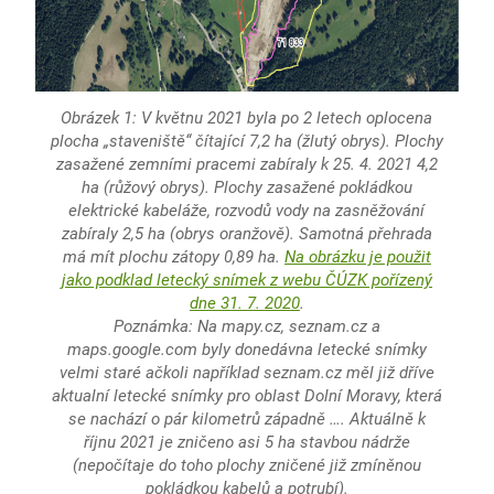
Obrázek 1: V květnu 2021 byla po 2 letech oplocena
plocha „staveniště“ čítající 7,2 ha (žlutý obrys). Plochy
zasažené zemními pracemi zabíraly k 25. 4. 2021 4,2
ha (růžový obrys). Plochy zasažené pokládkou
elektrické kabeláže, rozvodů vody na zasněžování
zabíraly 2,5 ha (obrys oranžově). Samotná přehrada
má mít plochu zátopy 0,89 ha.
Na obrázku je použit
jako podklad letecký snímek z webu ČÚZK pořízený
dne 31. 7. 2020
.
Poznámka: Na mapy.cz, seznam.cz a
maps.google.com byly donedávna letecké snímky
velmi staré ačkoli například seznam.cz měl již dříve
aktualní letecké snímky pro oblast Dolní Moravy, která
se nachází o pár kilometrů západně …. Aktuálně k
říjnu 2021 je zničeno asi 5 ha stavbou nádrže
(nepočítaje do toho plochy zničené již zmíněnou
pokládkou kabelů a potrubí).