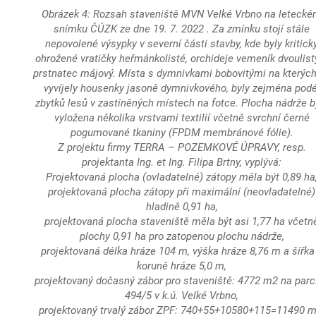
Obrázek 4:
Rozsah staveniště MVN Velké Vrbno na leteck
snímku ČÚZK ze dne 19. 7. 2022 . Za zmínku stojí stále
nepovolené výsypky v severní části stavby, kde byly kritick
ohrožené vratičky heřmánkolisté, orchideje vemeník dvoulist
prstnatec májový. Místa s dymnivkami bobovitými na kterých
vyvíjely housenky jasoně dymnivkového, byly zejména podé
zbytků lesů v zastíněných místech na fotce. Plocha nádrže b
vyložena několika vrstvami textilií včetně svrchní černé
pogumované tkaniny (FPDM membránové fólie).
Z projektu firmy TERRA – POZEMKOVÉ ÚPRAVY, resp.
projektanta Ing. et Ing. Filipa Brtny, vyplývá:
Projektovaná plocha (ovladatelné) zátopy měla být 0,89 ha
projektovaná plocha zátopy při maximální (neovladatelné)
hladině 0,91 ha,
projektovaná plocha staveniště měla být asi 1,77 ha včetn
plochy 0,91 ha pro zatopenou plochu nádrže,
projektovaná délka hráze 104 m, výška hráze 8,76 m a šířka
koruně hráze 5,0 m,
projektovaný dočasný zábor pro staveniště: 4772 m2 na parc.
494/5 v k.ú. Velké Vrbno,
projektovaný trvalý zábor ZPF: 740+55+10580+115=11490 m