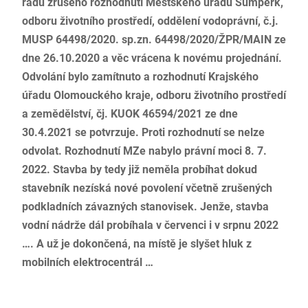
řádu zrušeno rozhodnutí Městského úřadu Šumperk,
odboru životního prostředí, oddělení vodoprávní, č.j.
MUSP 64498/2020. sp.zn. 64498/2020/ŽPR/MAIN ze
dne 26.10.2020 a věc vrácena k novému projednání.
Odvolání bylo zamítnuto a rozhodnutí Krajského
úřadu Olomouckého kraje, odboru životního prostředí
a zemědělství, čj. KUOK 46594/2021 ze dne
30.4.2021 se potvrzuje. Proti rozhodnutí se nelze
odvolat. Rozhodnutí MZe nabylo právní moci 8. 7.
2022. Stavba by tedy již neměla probíhat dokud
stavebník nezíská nové povolení včetně zrušených
podkladních závazných stanovisek. Jenže, stavba
vodní nádrže dál probíhala v červenci i v srpnu 2022
…. A už je dokončená, na místě je slyšet hluk z
mobilních elektrocentrál …