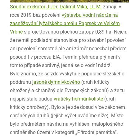
Soudní exekutor JUDr. Dalimil Mika, LL.M.
zahájil v
roce 2019 bez povolení
výstavbu vodní nádrže na
zasněžování lyžařského areálu Paprsek ve Velkém
Vrbně
s projektovanou plochou zátopy 0,89 ha. Nejen,
že neměl podkladní stanoviska pro stavební povolení
ani povolení samotné ale ani záměr nenechal předem
posoudit v procesu EIA. Termín přehrada prý není v
tomto případě správný, jedná se o vodní nádrž.
Bylo známo, že se zde vyskytuje populace slezského
poddruhu
jasoně dymnivkového
(druh kriticky
ohrožený a chráněný dle Evropských zákonů) a že tu
nejspíš stále budou
vratičky heřmánkolisté
(druh
kriticky ohrožený). Bylo a je zde dosud více zákonem
chráněných druhů (jejich výčet uvádíme níže). Místo
bylo předmětem návrhu na vyhlášení maloplošného
chráněného území v kategorii „Přírodní památka“.