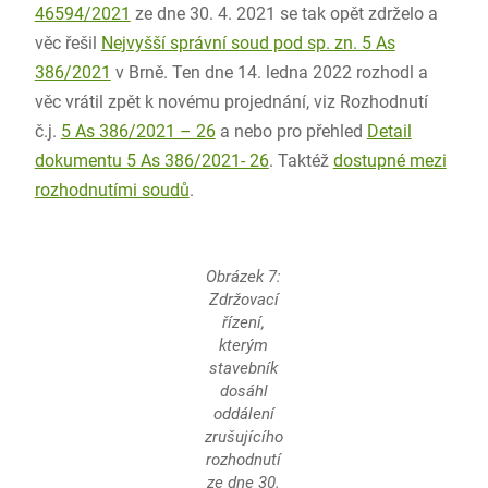
46594/2021
ze dne 30. 4. 2021 se tak opět zdrželo a
věc řešil
Nejvyšší správní soud pod sp. zn. 5 As
386/2021
v Brně. Ten dne 14. ledna 2022 rozhodl a
věc vrátil zpět k novému projednání, viz Rozhodnutí
č.j.
5 As 386/2021 – 26
a nebo pro přehled
Detail
dokumentu 5 As 386/2021- 26
. Taktéž
dostupné mezi
rozhodnutími soudů
.
Obrázek 7:
Zdržovací
řízení,
kterým
stavebník
dosáhl
oddálení
zrušujícího
rozhodnutí
ze dne 30.