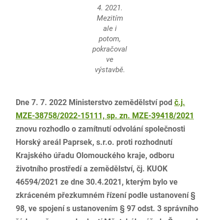
4. 2021.
Mezitím
ale i
potom,
pokračoval
ve
výstavbě.
Dne 7. 7. 2022 Ministerstvo zemědělství pod
č.j.
MZE-38758/2022-15111, sp. zn. MZE-39418/2021
znovu rozhodlo o zamítnutí odvolání společnosti
Horský areál Paprsek, s.r.o. proti rozhodnutí
Krajského úřadu Olomouckého kraje, odboru
životního prostředí a zemědělství, čj. KUOK
46594/2021 ze dne 30.4.2021, kterým bylo ve
zkráceném přezkumném řízení podle ustanovení §
98, ve spojení s ustanovením § 97 odst. 3 správního