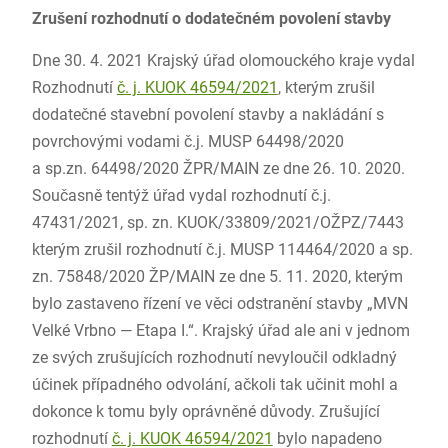
Zrušení rozhodnutí o dodatečném povolení stavby
Dne 30. 4. 2021 Krajský úřad olomouckého kraje vydal
Rozhodnutí
č. j. KUOK 46594/2021
, kterým zrušil
dodatečné stavební povolení stavby a nakládání s
povrchovými vodami č.j. MUSP 64498/2020
a sp.zn. 64498/2020 ŽPR/MAIN ze dne 26. 10. 2020.
Současně tentýž úřad vydal rozhodnutí č.j.
47431/2021, sp. zn. KUOK/33809/2021/OŽPZ/7443
kterým zrušil rozhodnutí č.j. MUSP 114464/2020 a sp.
zn. 75848/2020 ŽP/MAIN ze dne 5. 11. 2020, kterým
bylo zastaveno řízení ve věci odstranění stavby „MVN
Velké Vrbno — Etapa I.“. Krajský úřad ale ani v jednom
ze svých zrušujících rozhodnutí nevyloučil odkladný
účinek případného odvolání, ačkoli tak učinit mohl a
dokonce k tomu byly oprávněné důvody. Zrušující
rozhodnutí
č. j. KUOK 46594/2021
bylo napadeno