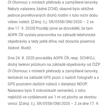
OI Olomouc v místech přehrady a zamýšlené lanovky.
Nebyly nalezeny žádné ZCHD, obecně bylo obtížné
jedince prověřovaných druhů rostlin v tuto roční dobu
vůbec nalézt. [Zdroj: č.j. SR/0558/OM/2020 – 2 ze
dne 17. 9. 2020] Později jsme se dozvěděli, že tam
AOPK ČR vyslala pracovníka na základě telefonické
objednávky a tedy ještě dříve, než dorazila písemná
žádost. Budiž.
Dne 24. 8. 2020 prováděla AOPK ČR, resp. SCHKOJ,
druhý terénní průzkum na základě objednávky od ČIŽP
OI Olomouc v místech přehrady a zamýšlené lanovky,
tentokrát na základě GPS pozic z našich fotografií a s
GPS pozicemi dalších nálezů v databázi NDOP.
Nalezeno bylo 5 mikrolokalit vemeníků, z toho
nejbližší ve vzdálenosti asi 1 m od plochy se skrytou
ornicí. [Zdroj: č.j. SR/0558/OM/2020 – 2 ze dne 17. 9.