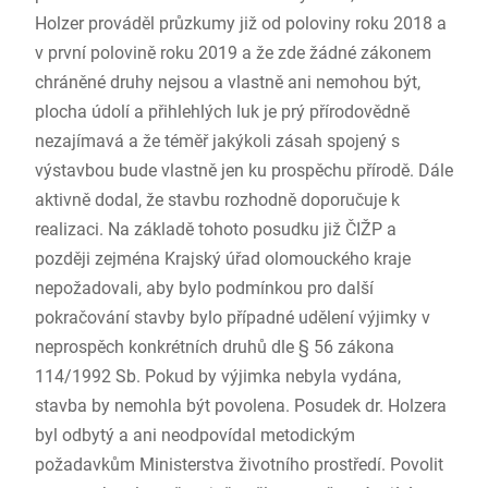
Holzer prováděl průzkumy již od poloviny roku 2018 a
v první polovině roku 2019 a že zde žádné zákonem
chráněné druhy nejsou a vlastně ani nemohou být,
plocha údolí a přihlehlých luk je prý přírodovědně
nezajímavá a že téměř jakýkoli zásah spojený s
výstavbou bude vlastně jen ku prospěchu přírodě. Dále
aktivně dodal, že stavbu rozhodně doporučuje k
realizaci. Na základě tohoto posudku již ČIŽP a
později zejména Krajský úřad olomouckého kraje
nepožadovali, aby bylo podmínkou pro další
pokračování stavby bylo případné udělení výjimky v
neprospěch konkrétních druhů dle § 56 zákona
114/1992 Sb. Pokud by výjimka nebyla vydána,
stavba by nemohla být povolena. Posudek dr. Holzera
byl odbytý a ani neodpovídal metodickým
požadavkům Ministerstva životního prostředí. Povolit