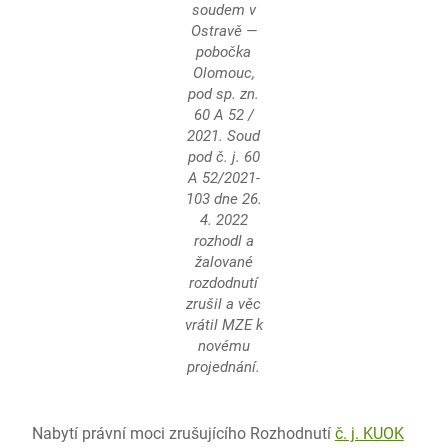
soudem v
Ostravě —
pobočka
Olomouc,
pod sp. zn.
60 A 52 /
2021. Soud
pod č. j. 60
A 52/2021-
103
dne 26.
4. 2022
rozhodl a
žalované
rozdodnutí
zrušil a věc
vrátil MZE k
novému
projednání.
Nabytí právní moci zrušujícího Rozhodnutí
č. j. KUOK