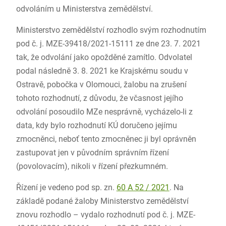
odvoláním u Ministerstva zemědělství.
Ministerstvo zemědělství rozhodlo svým rozhodnutím
pod č. j. MZE-39418/2021-15111 ze dne 23. 7. 2021
tak, že odvolání jako opožděné zamítlo. Odvolatel
podal následně 3. 8. 2021 ke Krajskému soudu v
Ostravě, pobočka v Olomouci, žalobu na zrušení
tohoto rozhodnutí, z důvodu, že včasnost jejího
odvolání posoudilo MZe nesprávně, vycházelo-li z
data, kdy bylo rozhodnutí KÚ doručeno jejímu
zmocněnci, neboť tento zmocněnec ji byl oprávněn
zastupovat jen v původním správním řízení
(povolovacím), nikoli v řízení přezkumném.
Řízení je vedeno pod sp. zn.
60 A 52 / 2021
. Na
základě podané žaloby Ministerstvo zemědělství
znovu rozhodlo – vydalo rozhodnutí pod č. j. MZE-