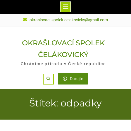
Skip
okraslovaci.spolek.celakovicky@gmail.com
to
content
OKRAŠLOVACÍ SPOLEK
ČELÁKOVICKÝ
Chráníme přírodu v České republice
Search
Darujte
Štítek: odpadky