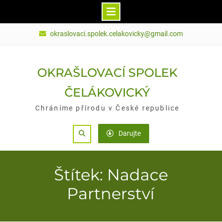
Skip
okraslovaci.spolek.celakovicky@gmail.com
to
content
OKRAŠLOVACÍ SPOLEK
ČELÁKOVICKÝ
Chráníme přírodu v České republice
Search
Darujte
Štítek: Nadace
Partnerství