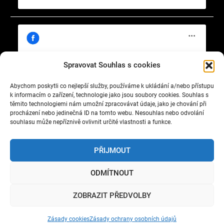
Spravovat Souhlas s cookies
Abychom poskytli co nejlepší služby, používáme k ukládání a/nebo přístupu
Klepnutím přijměte marketingové soubory
https://www.facebook.com/cisty.vzduch.v.Celakovicich
k informacím o zařízení, technologie jako jsou soubory cookies. Souhlas s
cookie a povolte tento obsah
těmito technologiemi nám umožní zpracovávat údaje, jako je chování při
procházení nebo jedinečná ID na tomto webu. Nesouhlas nebo odvolání
souhlasu může nepříznivě ovlivnit určité vlastnosti a funkce.
PŘIJMOUT
ODMÍTNOUT
Copyright © 2022 Okrašlovací spolek čelákovický. All
ZOBRAZIT PŘEDVOLBY
rights reserved.
Nature Bliss by
WEN Themes
Zásady cookies
Zásady ochrany osobních údajů