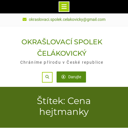
Skip
okraslovaci.spolek.celakovicky@gmail.com
to
content
OKRAŠLOVACÍ SPOLEK
ČELÁKOVICKÝ
Chráníme přírodu v České republice
Search
Darujte
Štítek: Cena
hejtmanky