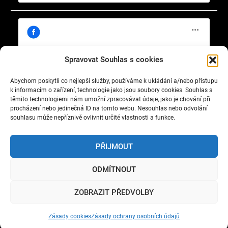
Spravovat Souhlas s cookies
Abychom poskytli co nejlepší služby, používáme k ukládání a/nebo přístupu
Klepnutím přijměte marketingové soubory
https://www.facebook.com/cisty.vzduch.v.Celakovicich
k informacím o zařízení, technologie jako jsou soubory cookies. Souhlas s
cookie a povolte tento obsah
těmito technologiemi nám umožní zpracovávat údaje, jako je chování při
procházení nebo jedinečná ID na tomto webu. Nesouhlas nebo odvolání
souhlasu může nepříznivě ovlivnit určité vlastnosti a funkce.
PŘIJMOUT
ODMÍTNOUT
Copyright © 2022 Okrašlovací spolek čelákovický. All
ZOBRAZIT PŘEDVOLBY
rights reserved.
Nature Bliss by
WEN Themes
Zásady cookies
Zásady ochrany osobních údajů