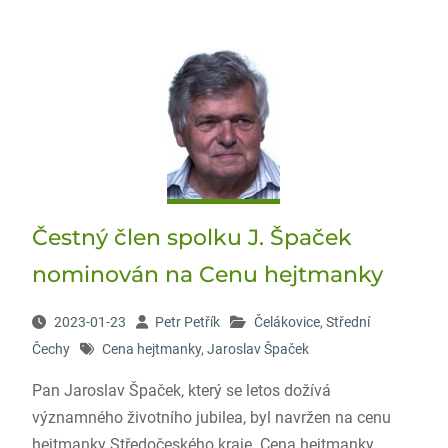
Čestný člen spolku J. Špaček
nominován na Cenu hejtmanky
2023-01-23
Petr Petřík
Čelákovice
,
Střední
Čechy
Cena hejtmanky
,
Jaroslav Špaček
Pan Jaroslav Špaček, který se letos dožívá
významného životního jubilea, byl navržen na cenu
hejtmanky Středočeského kraje. Cena hejtmanky