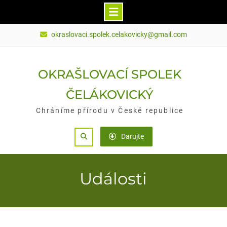
Skip
okraslovaci.spolek.celakovicky@gmail.com
to
content
OKRAŠLOVACÍ SPOLEK
ČELÁKOVICKÝ
Chráníme přírodu v České republice
Search
Darujte
Události