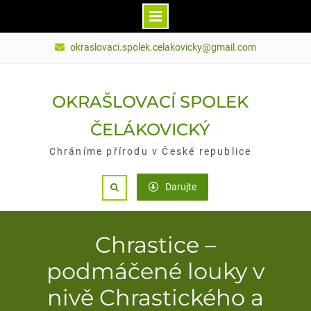
Skip
okraslovaci.spolek.celakovicky@gmail.com
to
content
OKRAŠLOVACÍ SPOLEK
ČELÁKOVICKÝ
Chráníme přírodu v České republice
Darujte
Search
Chrastice –
podmáčené louky v
nivě Chrastického a