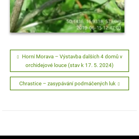
Navigace
Previous
Horní Morava – Výstavba dalších 4 domů v
post:
orchidejové louce (stav k 17. 5. 2024)
pro
příspěvek
Next
Chrastice – zasypávání podmáčených luk
post: