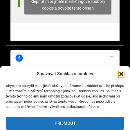
Klepnutím přijměte marketingové soubory
https://www.facebook.com/nasekrajina
cookie a povolte tento obsah
Spravovat Souhlas s cookies
Abychom poskytli co nejlepší služby, používáme k ukládání a/nebo přístupu
Klepnutím přijměte marketingové soubory
https://www.facebook.com/cisty.vzduch.v.Celakovicich
k informacím o zařízení, technologie jako jsou soubory cookies. Souhlas s
cookie a povolte tento obsah
těmito technologiemi nám umožní zpracovávat údaje, jako je chování při
procházení nebo jedinečná ID na tomto webu. Nesouhlas nebo odvolání
souhlasu může nepříznivě ovlivnit určité vlastnosti a funkce.
PŘIJMOUT