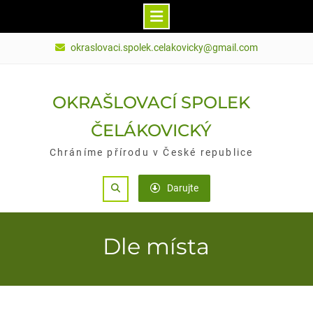
Skip
okraslovaci.spolek.celakovicky@gmail.com
to
content
OKRAŠLOVACÍ SPOLEK
ČELÁKOVICKÝ
Chráníme přírodu v České republice
Search
Darujte
Dle místa